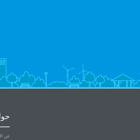
حول
عن ال