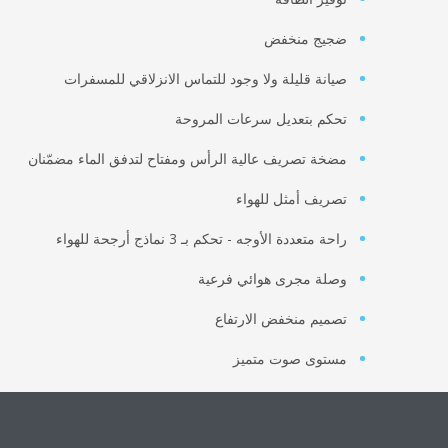
ضجيج منخفض
صيانة قليلة ولا وجود للتماس الانزلاقي للمسفرات
تحكم بتعديل سرعات المروحة
مضخة تصريف عالية الرأس ومفتاح لتدفق الماء مضمّنان
تصريف أمثل للهواء
راحة متعددة الأوجه - تحكم بـ 3 نماذج أرجحة للهواء
وصلة مجرى هوائي فرعية
تصميم منخفض الارتفاع
مستوى صوت متميز
مدخل للهواء النقي
هبوط منخفض لضغط الماء