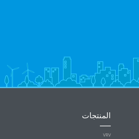
المنتجات
VRV