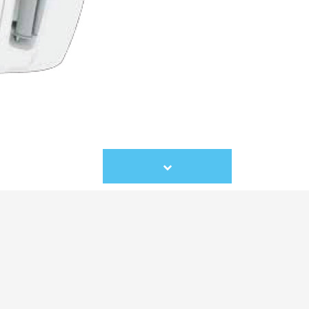
Scroll
to
content