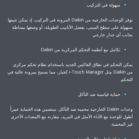
سهولة في التركيب
توفر الوحدات الخارجية من Daikin المرونة في التركيب. إذ يمكن تثبيتها
ولة على سطح المبنى، بفضل الأنابيب الطويلة، أو وضعها ببساطة
نب أي جدار خارجي
تكامل مع أنظمة التحكم المركزية من Daikin
ن التحكم في نطاق العاكس الجديد باستخدام نظام تحكم مركزي
من Daikin مثل i-Touch Manager كخيار، مما يسمح بمرونة عالية في
حكم.
حماية قياسية ضد التآكل
وحدات Daikin الخارجية محمية ضد التآكل. ستضمن هذه الحماية عمراً
ل للوحدة مع الأداء الأمثل في التبريد، مقارنة مع االمعدات الأخرى
 المحمية.
هواء داخلي عالي الجودة