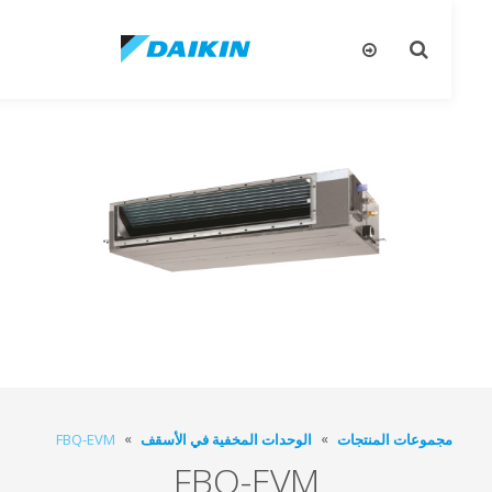
تبديل
تب
البحث
ال
جموعات المنتجات
الوحدات المخفية في الأسقف
FBQ-EVM
FBQ-EVM