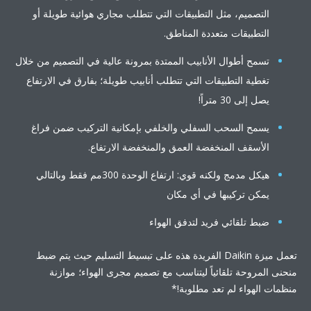
التصميم، مثل التطبيقات التي تتطلب مجاري هوائية طويلة أو
التطبيقات متعددة المناطق.
تسمح أطوال الأنابيب الممتدة بمرونة عالية في التصميم من خلال
تغطية التطبيقات التي تتطلب أنابيب طويلة؛ بفارق في الارتفاع
يصل إلى 30 متراً!
يسمح السحب السفلي والخلفي بإمكانية التركيب ضمن فراغ
الأسقف المنخفضة العمق والمنخفضة الارتفاع.
هيكل مدمج ولكنه قوي: ارتفاع الوحدة 300مم فقط وبالتالي
يمكن تركيبها في أي مكان
ضبط تلقائي فريد لتدفق الهواء
تعمل ميزة Daikin الفريدة هذه على تبسيط التسليم حيث يتم ضبط
نى المروحة تلقائياً ليتناسب مع تصميم مجرى الهواء؛ موازنة
مات الهواء لم تعد مطلوبة!*