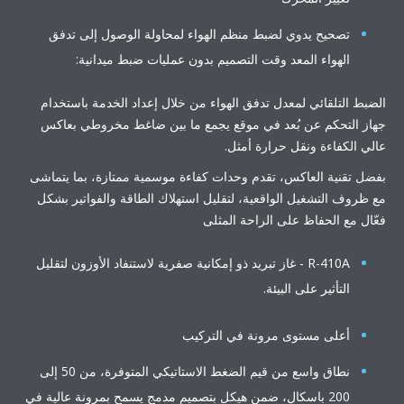
تصحيح يدوي لضبط منظم الهواء لمحاولة الوصول إلى تدفق
الهواء المعد وقت التصميم بدون عمليات ضبط ميدانية:
بط التلقائي لمعدل تدفق الهواء من خلال إعداد الخدمة باستخدام
ز التحكم عن بُعد في موقع يجمع ما بين ضاغط مخروطي بعاكس
ي الكفاءة ونقل حرارة أمثل.
ل تقنية العاكس، تقدم وحدات كفاءة موسمية ممتازة، بما يتماشى
ظروف التشغيل الواقعية، لتقليل استهلاك الطاقة والفواتير بشكل
ال مع الحفاظ على الراحة المثلى
R-410A - غاز تبريد ذو إمكانية صفرية لاستنفاد الأوزون لتقليل
التأثير على البيئة.
أعلى مستوى مرونة في التركيب
نطاق واسع من قيم الضغط الاستاتيكي المتوفرة، من 50 إلى
200 باسكال، ضمن هيكل بتصميم مدمج يسمح بمرونة عالية في