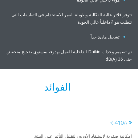
فر فلاتر عالية الفعّالية وطويلة العمر للاستخدام في التطبيقات التي
لب هواءً داخلياً عالي الجودة
تشغيل هادئ جداً
تم تصميم وحدات Daikin الداخلية للعمل بهدوء، بمستوى ضجيج منخفض
dB()
الفوائد
R-410
نية صفرية لاستنفاد الأوزون لتقليل التأثير على البيئة.