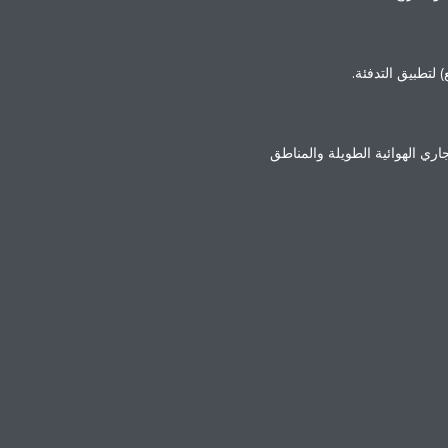
لتطبيق التدفئة.
واسع: حتى 80 باسكال للتطبيقات ذات المجاري الهوائية الطويلة والمناطق