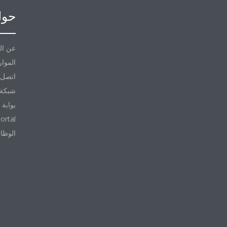
حول
عن ال
الموار
اتصل ب
شبكة 
بوابة 
ortal
الوظا