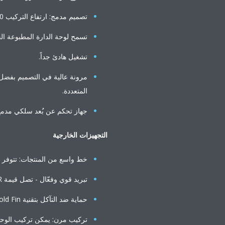
تصميم مدمج: ارتفاع التركيب 30 سم حتى الفئة 40.
تسمح لوحة الدارة المطبوعة الخ
تشغيل هادئ جداً.
المتعددة.
جهاز تحكم عن بُعد سلكي مدمج
التجهيزات الخارجية
خط واسع من المنتجات: تتوفر استطاعات 
تبريد قوي وفعّال - تصل قيمة EER حتى 10.27 Btu/h/W
حماية ضد التآكل بتقنية Gold Fin.
تركيب مرن: يمكن تركيب الوحد