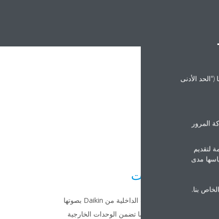
("الحد الأدنى
ة المرور
ة لتقديم
ياسها مدى
الصمت
الخاص بنا.
رجة
تتميز الوحدات الداخلية من Daikin بصوتها
مريحة
الهادئ جداً. كما تضمن الوحدات الخارجية