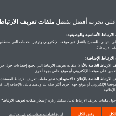
تخدام ذاكرة الحالة الأخيرة
على تجربة أفضل بفضل
ملفات تعريف الارتباط
لارتباط الأساسية والوظيفية:
ى التوالي، للسماح بالتنقل عبر موقعنا الإلكتروني وتوفير الخدمات التي ستطلبها 
 الارتباط").
الفوائد
لارتباط الإضافية:
 الارتباط الخاصة بالأداء:
ملفات تعريف الارتباط التي تجمع إحصاءات حول حرك
مين على موقعنا الإلكتروني أو موقع خاص بجهة أخرى
 الارتباط الخاصة بالإعلان / الاستهداف:
تعتبر ملفات تعريف الارتباط المستخدم
موقعنا الإلكتروني أو موقع جهة أخرى أكثر صلة بك وباهتماماتك، بالإضافة إلى ق
لإعلانية
ل الاستخدام
وضع السكون
ول ملفات تعريف الارتباط لدينا، يمكنك زيارة "
إشعار ملفات تعريف الارتباط
" 
ي التركيب، وسهولة في إجراءات
يؤدي إعداد وضع السكون إلى ضبط د
، وأزرار تحكم مشّكلة بحيث يسهل
الحرارة المعينة تدريجياً لتوفير بيئة 
لكل
رفض الكل
إدارة إعدادات ملفات تعريف الارتباط