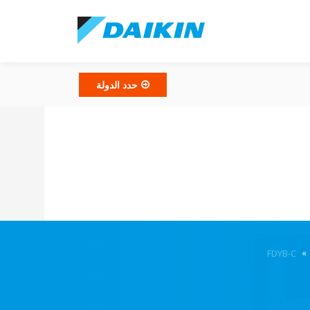
حدد الدولة
FDYB-C