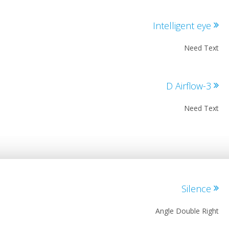
Intelligent ey
Need T
3-D Airf
Need T
Silenc
Angle Double Ri