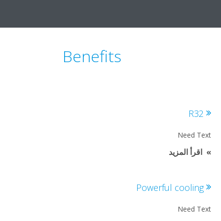
Benefits
R3
Need T
اقرأ المزيد
Powerful coolin
Need T