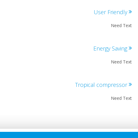
User Friendl
Need T
Energy Savin
Need T
Tropical compresso
Need T