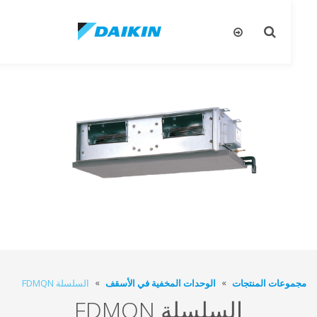
تبديل
تب
البحث
ال
عات المنتجات
الوحدات المخفية في الأسقف
السلسلة FDMQN
السلسلة FDMQN