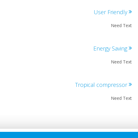
User Friendl
Need T
Energy Savin
Need T
Tropical compresso
Need T