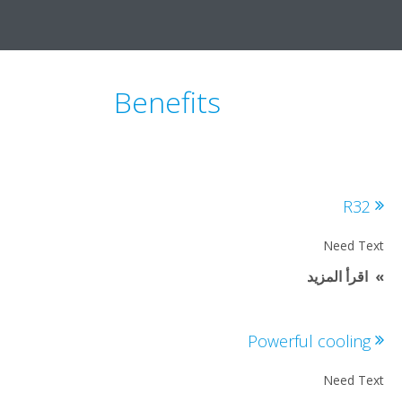
Benefits
R3
Need T
اقرأ المزيد
Powerful coolin
Need T