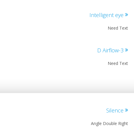
Intelligent ey
Need T
3-D Airf
Need T
Silenc
Angle Double Ri