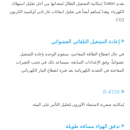
تقدم Daikin إمكانية التشغيل الفعّال لمعداتها من أجل تقليل استهلاك
هرباء. وهذا يُساهم أيضاً في تقليل انبعاثات غاز ثاني أوكسيد الكربون
C
عادة التشغيل التلقائي العشوائي
حال انقطاع الطاقة المفاجئ، ستقوم الوحدة بإعادة التشغيل
ائياً، وفق الإعدادات السابقة. سيساعد ذلك في تجنب التغيرات
اجئة في التغذية الكهربائية بعد فترة انقطاع التيار الكهربائي.
R-410
نية صفرية لاستنفاد الأوزون لتقليل التأثير على البيئة.
دفق الهواء مسافة طويلة