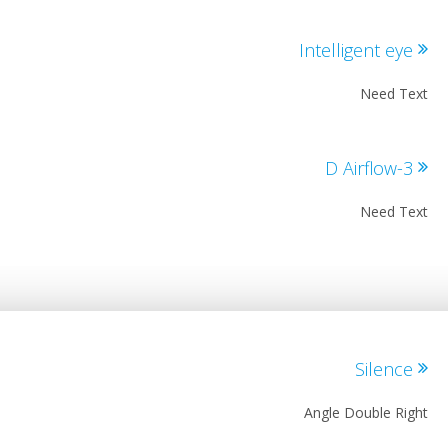
Intelligent ey
Need T
3-D Airf
Need T
Silenc
Angle Double Ri