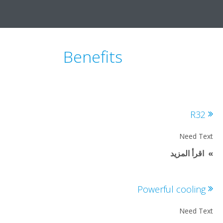
Benefits
R3
Need T
اقرأ المزيد
Powerful coolin
Need T