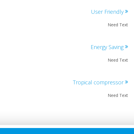
User Friendl
Need T
Energy Savin
Need T
Tropical compresso
Need T