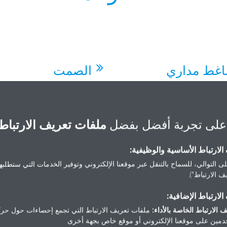
غط مداري
الصمت
المداري قادر على تحمّل ظروف
تتميز ال
لقاسية جداً والعمل بكامل
الهادئ جداً. كما تضمن الوحدات الخا
على تجربة أفضل بفضل
ملفات تعريف الارتباط
ه.
عدم إزعاج الهدوء في الحي.
لارتباط الأساسية والوظيفية:
ى التوالي، للسماح بالتنقل عبر موقعنا الإلكتروني وتوفير الخدمات التي ستطلبها 
 الارتباط").
فير الطاقة
لارتباط الإضافية:
 الارتباط الخاصة بالأداء:
ملفات تعريف الارتباط التي تجمع إحصاءات حول حرك
تقدم Daikin إمكانية التشغيل الفعّال
مين على موقعنا الإلكتروني أو موقع خاص بجهة أخرى