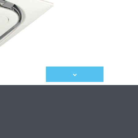
Scroll
to
content