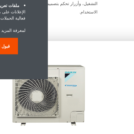
التشغيل، وأزرار تحكم بتصميم سهل
لمعداته
ملفات تعريف
الإعلانات على 
الاستخدام.
وهذا يُس
فعالية الحملات ا
ثاني أوكس
لمعرفة المزيد ح
قبول ا