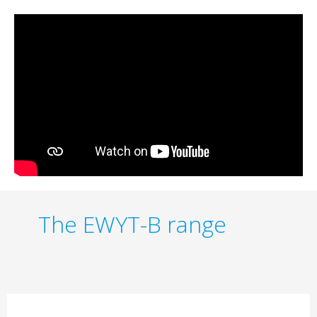
The EWYT-B range