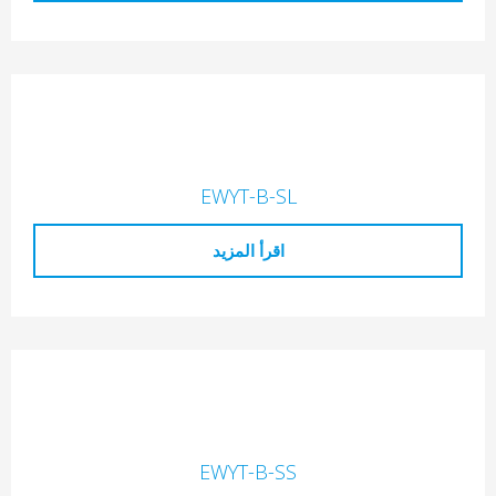
EWYT-B-SL
اقرأ المزيد
EWYT-B-SS