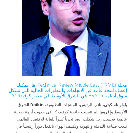
مجلة Technical Review Middle East (TRME): هل يمكنك
إعطاء لمحة عامة عن الاتجاهات والتطورات الحالية التي تشكل
سوق أنظمة HVACR في الشرق الأوسط في عصر كوفيد19؟
باولو ناسكيتي، نائب الرئيس، المنتجات التطبيقية، Daikin الشرق
الأوسط وإفريقيا
: لم تتسبب جائحة كوفيد-19 في حدوث أزمة صحية
عالمية فحسب، بل شكلت أيضا تحدياً كبيراً للغاية للاقتصاد العالمي.
تلعب صناعة التدفئة والتهوية وتكييف الهواء بالفعل دوراً رئيسياً في