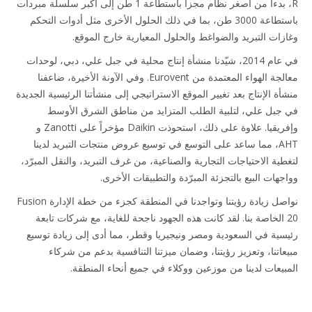
R، بدءاً من أصغر نظام مجزأ باستطاعة 1 طن إلى أكبر سلسلة مبردات
باستطاعة 3000 طن، بما في ذلك الحلول الأخرى مثل أدوات التحكم
وغازات التبريد والضواغط والحلول المعيارية خارج الموقع.
في عام 2014، شيّدنا منشأة إنتاج محلية في جبل علي، دبي، لوحدات
معالجة الهواء المعتمدة من Eurovent. وفي الآونة الأخيرة، ضاعفنا
منشأة الإنتاج بعد تغيير الموقع الاستراتيجي إلى منشأتنا الرئيسية الجديدة
في جبل علي، لتلبية الطلب المتزايد من مناطق الشرق الأوسط
وإفريقيا. علاوة على ذلك، استحوذت Daikin مؤخراً على Zanotti و
AHT، مما ساعد على التوسع في توسيع عروض منتجات التبريد لدينا
لتغطية الاحتياجات التجارية والصناعية، من غرف التبريد، والنقل المبرّد،
وواجهات البيع بالتجزئة المبرّدة والتطبيقات الأخرى.
نواصل زيادة رؤيتنا وتواجدنا في المنطقة كجزء من خطة الإدارة Fusion
20 الخاصة بنا. لقد كانت هذه الجهود ناجحة للغاية، مع شركات تابعة
رئيسية في السعودية ومصر ونيجيريا وقطر، مما أدى إلى زيادة توسيع
مبيعاتنا، وتعزيز رؤيتنا، وضمان ميزتنا التنافسية بدعم من شركاء
المبيعات لدينا من موزعين ووكلاء في جميع أنحاء المنطقة.