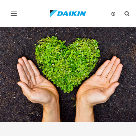
تبديل
تبديل
البحث
التنقل