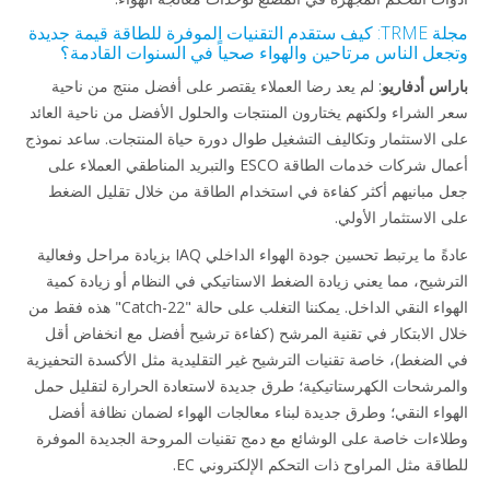
مجلة TRME: كيف ستقدم التقنيات الموفرة للطاقة قيمة جديدة
وتجعل الناس مرتاحين والهواء صحياً في السنوات القادمة؟
باراس أدفاريو
: لم يعد رضا العملاء يقتصر على أفضل منتج من ناحية
سعر الشراء ولكنهم يختارون المنتجات والحلول الأفضل من ناحية العائد
على الاستثمار وتكاليف التشغيل طوال دورة حياة المنتجات. ساعد نموذج
أعمال شركات خدمات الطاقة ESCO والتبريد المناطقي العملاء على
جعل مبانيهم أكثر كفاءة في استخدام الطاقة من خلال تقليل الضغط
على الاستثمار الأولي.
عادةً ما يرتبط تحسين جودة الهواء الداخلي IAQ بزيادة مراحل وفعالية
الترشيح، مما يعني زيادة الضغط الاستاتيكي في النظام أو زيادة كمية
الهواء النقي الداخل. يمكننا التغلب على حالة "Catch-22" هذه فقط من
خلال الابتكار في تقنية المرشح (كفاءة ترشيح أفضل مع انخفاض أقل
في الضغط)، خاصة تقنيات الترشيح غير التقليدية مثل الأكسدة التحفيزية
والمرشحات الكهرستاتيكية؛ طرق جديدة لاستعادة الحرارة لتقليل حمل
الهواء النقي؛ وطرق جديدة لبناء معالجات الهواء لضمان نظافة أفضل
وطلاءات خاصة على الوشائع مع دمج تقنيات المروحة الجديدة الموفرة
للطاقة مثل المراوح ذات التحكم الإلكتروني EC.