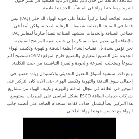
مكافحة الجائحة من خلال دعم قطاع الرعاية الصحية في نشر حلول
التبريد ومعالجة الهواء في المنشآت الجديدة القادمة.
جلبت الجائحة أيضا تركيزاً مكثفاً على جودة الهواء الداخلي (IAQ) ليس
فقط في الصناعة المتعلقة بتطبيقات الرعاية الصحية، ولكن أيضاً في
قطاعي الضيافة والخدمات. ستشهد الصناعة تنفيذاً صارماً لمعايير IAQ
بالإضافة إلى تقديم تقنيات مبتكرة إلى جانب تقنية المرشح التقليدية.
نحن نؤمن بشدة بأن تقنيات إنشاء أنظمة التدفئة والتهوية وتكييف الهواء
الجديدة مثل التصنيع المعياري والتصنيع خارج الموقع (OSM) ستصبح أكثر
شيوعاً وستجلب السرعة والجودة والقدرة التنافسية من حيث التكلفة.
ومع ذلك، ستشهد أسواق التعديل التحديثي والاستبدال زيادة حصتها في
إجمالي سوق التدفئة والتهوية وتكييف الهواء. حتى الآن، كان التركيز على
التوفير في الطاقة في مجال التدفئة والتهوية وتكييف الهواء من مشاريع
شركات خدمات الطاقة ESCO بشكل أساسي على المبردات. سيتوسع
هذا التركيز أيضاً ليشمل أهداف كفاءة استخدام الطاقة على أنظمة جانب
الهواء مع تحسين جودة الهواء الداخلي.