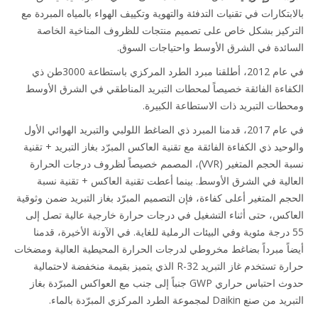
بالابتكارات في تقنيات التدفئة والتهوية وتكييف الهواء بالمياه المبردة مع
التركيز بشكل خاص على تصميم منتجات للظروف المناخية الخاصة
السائدة في الشرق الأوسط واحتياجات السوق.
في عام 2012، أطلقنا مبرد الطرد المركزي باستطاعة 3000طن ذي
الكفاءة الفائقة خصيصاً لمحطات التبريد المناطقي في الشرق الأوسط
ومحطات التبريد ذات الاستطاعة الكبيرة.
في عام 2017، قدمنا المبرد ذي الضاغط اللولبي والتبريد الهوائي الأول
والوحيد ذي الكفاءة الفائقة مع تقنية العاكس المبرّد بغاز التبريد + تقنية
نسبة الحجم المتغير (VVR)، المصمم خصيصاً لظروف درجات الحرارة
العالية في الشرق الأوسط. بينما أعطت تقنية العاكس + تقنية نسبة
الحجم المتغير أعلى كفاءة، فإن التصميم المبرّد بغاز التبريد ضمن وثوقية
العاكس، حتى أثناء التشغيل في درجات حرارة خارجية عالية تصل إلى
55 درجة مئوية وفي البيئات الرملية للغاية. في الآونة الأخيرة، قدمنا
أيضاً مبرداً بضاغط مخروطي لدرجات الحرارة المحيطية العالية ومضخات
حرارة تستخدم غاز التبريد R-32 الذي يتميز بقيمة منخفضة لاحتمالية
حدوث احتباس حراري GWP جنباً إلى جنب مع العواكس المبرّدة بغاز
التبريد من صنع Daikin لمجموعة الطرد المركزي المبرّدة بالماء.