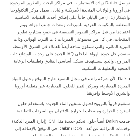
تواصل Daikin زيادة الاستثمارات في مراكز البحث والتطوير الموجودة
في أوروبا والولايات المتحدة الأمريكية واليابان. يعمل مركز التكنولوجيا
والابتكار (TIC) في اليابان حالياً على إطلاق أحدث التقنيات الأساسية
المتعلقة بالمكونات الفردية للمبردات ومعدات جانب الهواء، ويتم
اعتمادها من قبل مراكز التطوير التطبيقية في جميع مشاريع تطوير
المنتجات، في كل من مجموعتي المبردات ذات التبريد الهوائي وذات
التبريد المائي، والتي ستكون متاحة أيضاً للعملاء في الشرق الأوسط.
سنقدم حل جودة الهواء الداخلي IAQ الجديد على وحدات الوشائع ذات
المراوح، والذي سيستهدف بشكل أساسي الفنادق وتطبيقات الرعاية
الصحية والتطبيقات السكنية.
Daikin الآن شركة رائدة في مجال التصنيع خارج الموقع وحلول المياه
المبردة المعيارية، ومركز التميز للحلول المعيارية عبر منطقة أوروبا
والشرق الأوسط وإفريقيا.
سنقوم قريباً بالترويج لحلول تسخين الماء الجديدة باستخدام حلول
استرداد الحرارة ومضخات الحرارة بالاقتران مع المبردات التقليدية.
قدمت Daikin أيضاً حلول تحكم جديدة مثل iCM (إدارة المبرد الذكية)
وخدمات المراقبة عن بُعد - DOS (Daikin في الموقع) بالإضافة إلى
أدوات التحكم المجهزة في المصنع لوحدات معالجة الهواء.