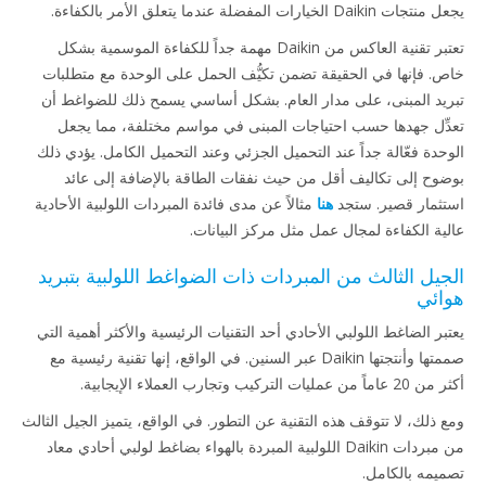
يجعل منتجات Daikin الخيارات المفضلة عندما يتعلق الأمر بالكفاءة.
تعتبر تقنية العاكس من Daikin مهمة جداً للكفاءة الموسمية بشكل
خاص. فإنها في الحقيقة تضمن تكيُّف الحمل على الوحدة مع متطلبات
تبريد المبنى، على مدار العام. بشكل أساسي يسمح ذلك للضواغط أن
تعدِّل جهدها حسب احتياجات المبنى في مواسم مختلفة، مما يجعل
الوحدة فعّالة جداً عند التحميل الجزئي وعند التحميل الكامل. يؤدي ذلك
بوضوح إلى تكاليف أقل من حيث نفقات الطاقة بالإضافة إلى عائد
استثمار قصير. ستجد
هنا
مثالاً عن مدى فائدة المبردات اللولبية الأحادية
عالية الكفاءة لمجال عمل مثل مركز البيانات.
الجيل الثالث من المبردات ذات الضواغط اللولبية بتبريد
هوائي
يعتبر الضاغط اللولبي الأحادي أحد التقنيات الرئيسية والأكثر أهمية التي
صممتها وأنتجتها Daikin عبر السنين. في الواقع، إنها تقنية رئيسية مع
أكثر من 20 عاماً من عمليات التركيب وتجارب العملاء الإيجابية.
ومع ذلك، لا تتوقف هذه التقنية عن التطور. في الواقع، يتميز الجيل الثالث
من مبردات Daikin اللولبية المبردة بالهواء بضاغط لولبي أحادي معاد
تصميمه بالكامل.