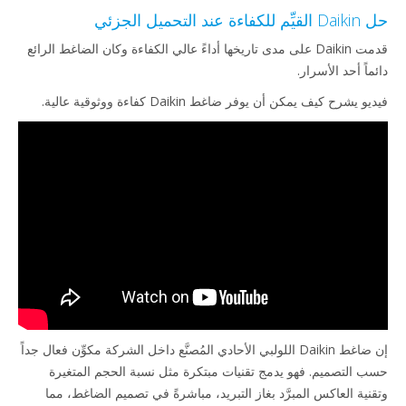
حل Daikin القيِّم للكفاءة عند التحميل الجزئي
قدمت Daikin على مدى تاريخها أداءً عالي الكفاءة وكان الضاغط الرائع
دائماً أحد الأسرار.
فيديو يشرح كيف يمكن أن يوفر ضاغط Daikin كفاءة ووثوقية عالية.
إن ضاغط Daikin اللولبي الأحادي المُصنَّع داخل الشركة مكوِّن فعال جداً
حسب التصميم. فهو يدمج تقنيات مبتكرة مثل نسبة الحجم المتغيرة
وتقنية العاكس المبرَّد بغاز التبريد، مباشرةً في تصميم الضاغط، مما