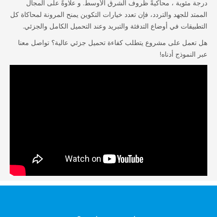
درجة مئوية ، محاكيةً ظروف الشرق الأوسط. و علاوةً على المجال
الممتد للجهد والتردد، فإن تعدد خيارات التكوين يمنح المرونة لمحاكاة كل
التطبيقات في أوضاع التدفئة والتبريد وعند التحميل الكامل والجزئي.
هل تعمل على مشروع يتطلب كفاءة تحميل جزئي عالية؟ تواصل معنا
عبر النموذج أدناه!