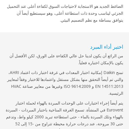
الضاغط الجديد هو الاستجابة لاحتياجات السوق لكفاءة أعلى عند التحميل
الجزئي ليناسب وحدة ذات استطاعة أعلى، وهو سيستطيع أيضاً أن
يتوافق ببساطة مع نظم التصميم البيئي.
اختبر أداء المبرد
من الرائع أن يكون لدينا حل عالي الكفاءة على الورق، لكن الأفضل أن
يكون بالإمكان اختباره فعلياً.
تمنح Daikin إمكانية اختبار المعدات في غرفة اختبار ذات اعتماد AHRI،
والتي تم أيضاً التحقق منها بشكل مستقل واعتمادها للاختبار وفقاً لمعايير
EN 14511:2013 و ISO 9614:2009 وغيرها من معايير صناعة HVAC
الرئيسية.
يتم أيضاً إجراء اختبارات على الوحدات المبردة بالهواء لحملة اختبار
Eurovent في المنشأة. تسمح الغرفة المناخية باختبار المبردات - المبردة
بالهواء وتلك المبردة بالماء - حتى استطاعة تبريد 2000 كيلو واط، وتدعم
حتى 30 مروحة، عند درجات حرارة محيطة تتراوح من -15 إلى 52