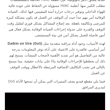
تتطلب الكثير منها. أنظمة HVAC مسؤولة عن الحفاظ على جودة عالية
للهواء الداخلي وتوفير درجات حرارة آمنة للمقيمين فيها. لذلك، الصيانة
الوقائية أمر مهم جداً حيث أن التوقف عن العمل قد يكون مشكلة كبيرة
للمرضى وتكاليفه باهظة. يعد إصلاح المشاكل بشكل فوري لتقليل وقت
التوقف والقدرة على جدولة إجراءات الصيانة الوقائية بشكل فعال هي
أمور فاصلة للعمل بشكل آمن في بيئة المستشفى.
لهذه الأسباب، وجود أداة مراقبة متقدمة مثل
Daikin on Site (DoS)
أمر أساسي. فالقدرة على الاعتماد على أداة توفر المعلومات بدرجة
عالية من التفاصيل هو أمر شديد الأهمية لأصحاب المنشآت. يسمح لهم
ذلك أن يخططوا للإجراءات الوقائية بناءً على بيانات حقيقية. مما يسمح
بالتالي في تجنب التكاليف الإضافية المرتبطة بالأعطال ووقت التوقف
عن العمل.
فيما يلي مقطع فيديو يصف المميزات التي يمكن أن تمنحها الأداة DoS
لمديري المرافق.