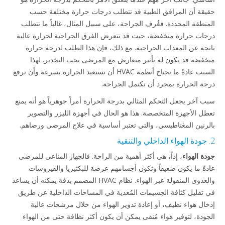
حقيقة أن المرافق الطبية قد تتطلب درجات حرارة مختلفة حسب
المنطقة المحددة. فغُرف الجراحة، على سبيل المثال، غالباً ما تتطلب
درجات حرارة منخفضة، حيث قد تتعرض الفرق الجراحية لحرارة عالية
ناتجة عن المعدات الجراحية. مع ذلك، فإن هذا الطلب لدرجة حرارة
منخفضة قد يكون له تأثير متعارض مع المرضى تحت التخدير. لهذا
السبب عادةً ما تحتاج أنظمة HVAC أن تستعيد الحرارة بسرعة وأن ترفع
درجة الحرارة بمجرد أن تكتمل الجراحة.
سبب آخر يجعل التحكم المثالي بدرجة الحرارة أمراً جوهرياً هو أنه يمنع
تعطل الأجهزة المتخصصة. هذا هو الحال في أجهزة الليزر والتصوير
بالرنين المغناطيسي، والتي تعتبر أساسية في علاج المرضى ورضاهم.
2. جودة الهواء الداخلي والتنقية
جودة الهواء
، إذاً، هي أكثر أهمية من الراحة. فالجهاز المناعي للمرضى
عادةً ما يكون ضعيفاً وتكون أجسامهم عرضة للبكتيريا والفيروسات
والعدوى المنقولة عبر الهواء. نظام HVAC المصمم بدقة يمكنه أن يساعد
في تقليل كثافة الجسيمات المُعدية في المساحات الداخلية عن طريق
إدخال هواء نظيف، أو إعادة تدوير الهواء من خلال مرشحات عالية
الجودة، لتوفير هواء مُنقى يمكن أن يكون أكثر نظافة حتى من الهواء