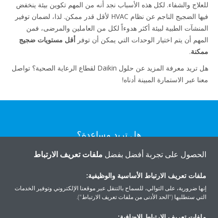
للعلاج والشفاء. لكل هذه الأسباب نجد أنه من المهم تكوين بيئة ينخفض
فيها الضجيج الناجم عن نظام HVAC لأقل قدر ممكن. لذا، لضمان توفير
المنشآت الطبية لبيئة أكثر هدوءاً لكل من العاملين والمرضى، فمن
المهم أن يتم اختيار الوحدات التي يمكن أن توفر
أقل مستويات ضجيج
ممكنة
.
هل تريد معرفة المزيد عن حلول Daikin لقطاع الرعاية الصحية؟ تواصل
معنا عبر الاستمارة المبينة أدناه!
هل تريد مساعدة؟
الحصول على تجربة أفضل بفضل
ملفات تعريف الارتباط
اتصل بنا
ملفات تعريف الارتباط الأساسية والوظيفية:
إنها ضرورية، على التوالي، للسماح بالتنقل عبر موقعنا الإلكتروني وتوفير الخدمات
التي ستطلبها ("الحد الأدنى من ملفات تعريف الارتباط").
ملفات تعريف الارتباط الإضافية: