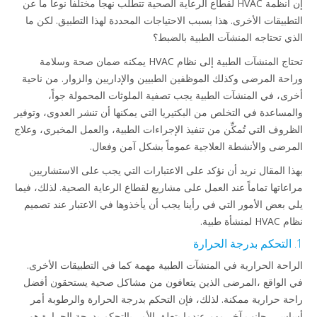
إن أنظمة HVAC لقطاع الرعاية الصحية تتطلب نهجاً مختلفاً نوعاً ما عن
التطبيقات الأخرى. هذا بسبب الاحتياجات المحددة لهذا التطبيق. لكن ما
الذي تحتاجه المنشآت الطبية بالضبط؟
تحتاج المنشآت الطبية إلى نظام HVAC يمكنه ضمان صحة وسلامة
وراحة المرضى وكذلك الموظفين الطبيين والإداريين والزوار. من ناحية
أخرى، في المنشآت الطبية يجب تصفية الملوثات المحمولة جواً،
والمساعدة في التخلص من البكتيريا التي يمكنها أن تنشر العدوى، وتوفير
الظروف التي تُمكِّن من تنفيذ الإجراءات الطبية، والعمل المخبري، وعلاج
المرضى والأنشطة العلاجية عموماً بشكل آمن وفعال.
بهذا المقال نريد أن نؤكد على الاعتبارات التي يجب على الاستشاريين
مراعاتها تماماً عند العمل على مشاريع لقطاع الرعاية الصحية. لذلك، فيما
يلي بعض الأمور التي في رأينا يجب أن يأخذوها في الاعتبار عند تصميم
نظام HVAC لمنشأة طبية.
1. التحكم بدرجة الحرارة
الراحة الحرارية في المنشآت الطبية مهمة كما في التطبيقات الأخرى.
في الواقع ،المرضى الذين يتعافون من مشاكل صحية يستحقون أفضل
راحة حرارية ممكنة. لذلك، فإن التحكم بدرجة الحرارة والرطوبة أمر
أساسي. جانب آخر مهم عندما يتعلق الأمر بالتحكم بدرجة الحرارة هو