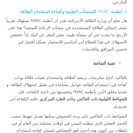
الخارجي.
3. أنظمة HVAC للمنشآت الطبية وكفاءة استخدام الطاقة
هل تعلم أن وزارة الطاقة الأمريكية تقدر أن أنظمة HVAC تستهلك تقريباً
نصف إجمالي الطاقة المستخدمة في منشآت الرعاية الصحية؟ هذا على
الأرجح ما يحدث في أي منشأة طبية، بغض النظر عن البلد. إذاً ،فخفض
الاستهلاك في هذا القطاع أمر أساسي للاستثمار بشكل أفضل في
تحسين المرافق والخدمات.
تقنية الضاغط
بالتأكيد، اتباع ممارسات ترشيد الطاقة واستخدام تقنيات فعّالة وذات
كفاءة في استخدام الطاقة عوامل مساعدة في تقليل استهلاك الطاقة. و
عندما يتعلق الأمر بأنظمة HVAC وتحسينها من ناحية الكفاءة، فإن
الضواغط اللولبية ذات العاكس
و
ذات الطرد المركزي
عالية الكفاءة أمر
ضروري.
الضواغط ذات العاكس على وجه الخصوص يمكنها تعديل جهدها حسب
الحمل الفعلي الذي يتطلبه المبنى في أوقات مختلفة من العام أو في
لحظات من اليوم. هذه إحدى أهم الخصائص لضمان كفاءة استخدام