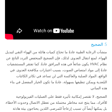
5. الضجيج
منشآت الرعاية الطبية عادةً ما تحتاج كميات هائلة من الهواء النقي لتبديل
الهواء، لمنع انتقال العدوى. لذلك، فإن الضجيج المنخفض التردد الناتج عن
نظام HVAC يكون شائعاً في هذه المرافق عادةً. كما تفتقر المستشفيات
عادةً إلى مواد امتصاص الصوت، بسبب اعتبارات مكافحة العدوى. في
الواقع، المواد الصلبة والعاكسة التي لن تساعد في تكاثر الكائنات
المُعدية ويمكن تنظيفها بسهولة، عادةً ما تكون الخيار المفضل في بناء
هذه المباني.
الضجيج، لا تقتصر إمكانية تأثيره فقط على العمليات الفيزيولوجية
للأفراد، مما ينتج عنه مخاطر محتملة من تعطل الاتصال وحدوث الأخطاء.
بل يمكنها أيضاً أن تسبب إزعاجاً للمرضى اللذين يحتاجون بيئة هادئة