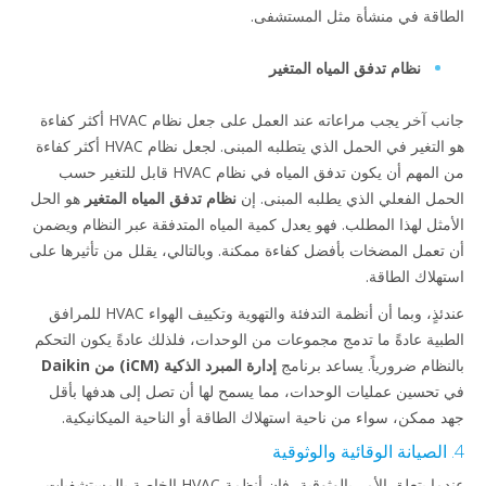
الطاقة في منشأة مثل المستشفى.
نظام تدفق المياه المتغير
جانب آخر يجب مراعاته عند العمل على جعل نظام HVAC أكثر كفاءة
هو التغير في الحمل الذي يتطلبه المبنى. لجعل نظام HVAC أكثر كفاءة
من المهم أن يكون تدفق المياه في نظام HVAC قابل للتغير حسب
الحمل الفعلي الذي يطلبه المبنى. إن
نظام تدفق المياه المتغير
هو الحل
الأمثل لهذا المطلب. فهو يعدل كمية المياه المتدفقة عبر النظام ويضمن
أن تعمل المضخات بأفضل كفاءة ممكنة. وبالتالي، يقلل من تأثيرها على
استهلاك الطاقة.
عندئذٍ، وبما أن أنظمة التدفئة والتهوية وتكييف الهواء HVAC للمرافق
الطبية عادةً ما تدمج مجموعات من الوحدات، فلذلك عادةً يكون التحكم
بالنظام ضرورياً. يساعد برنامج
إدارة المبرد الذكية (iCM) من Daikin
في تحسين عمليات الوحدات، مما يسمح لها أن تصل إلى هدفها بأقل
جهد ممكن، سواء من ناحية استهلاك الطاقة أو الناحية الميكانيكية.
4. الصيانة الوقائية والوثوقية
عندما يتعلق الأمر بالوثوقية، فإن أنظمة HVAC الخاصة بالمستشفيات