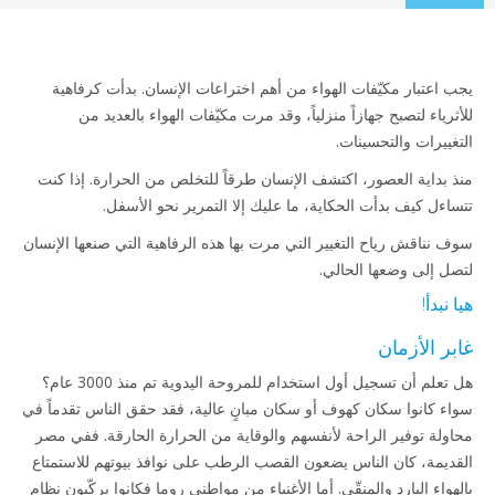
to
content
يجب اعتبار مكيّفات الهواء من أهم اختراعات الإنسان. بدأت كرفاهية
للأثرياء لتصبح جهازاً منزلياً، وقد مرت مكيّفات الهواء بالعديد من
التغييرات والتحسينات.
منذ بداية العصور، اكتشف الإنسان طرقاً للتخلص من الحرارة. إذا كنت
تتساءل كيف بدأت الحكاية، ما عليك إلا التمرير نحو الأسفل.
سوف نناقش رياح التغيير التي مرت بها هذه الرفاهية التي صنعها الإنسان
لتصل إلى وضعها الحالي.
هيا نبدأ!
غابر الأزمان
هل تعلم أن تسجيل أول استخدام للمروحة اليدوية تم منذ 3000 عام؟
سواء كانوا سكان كهوف أو سكان مبانٍ عالية، فقد حقق الناس تقدماً في
محاولة توفير الراحة لأنفسهم والوقاية من الحرارة الحارقة. ففي مصر
القديمة، كان الناس يضعون القصب الرطب على نوافذ بيوتهم للاستمتاع
بالهواء البارد والمنقّى. أما الأغنياء من مواطني روما فكانوا يركّبون نظام