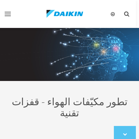
تبديل
تبديل
البحث
التنقل
تطور مكيّفات الهواء - قفزات
تقنية
Scroll