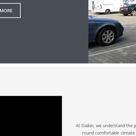
 MORE
At Daikin, we understand the p
round comfortable climate 