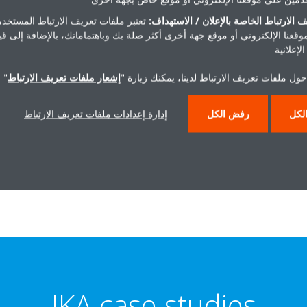
term
, and its not just our cu
 الارتباط الخاصة بالإعلان / الاستهداف:
تعتبر ملفات تعريف الارتباط المستخدم
more 
موقعنا الإلكتروني أو موقع جهة أخرى أكثر صلة بك وباهتماماتك، بالإضافة إلى ق
لإعلانية
Our IKA team is current
across Europe
. That means
ول ملفات تعريف الارتباط لدينا، يمكنك زيارة "
إشعار ملفات تعريف الارتباط
" 
consumption, repair costs 
different applications. With
لكل
رفض الكل
إدارة إعدادات ملفات تعريف الارتباط
realistic and comprehens
cost
of our equipment, al
current costs a
IKA case studies