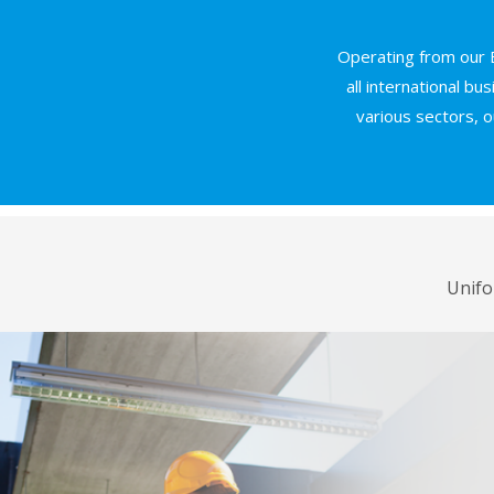
Operating from our 
all international b
various sectors, 
Unifo