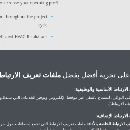
increase your operating profit.
n throughout the project
cycle
efficient HVAC-R solutions
على تجربة أفضل بفضل
ملفات تعريف الارتباط
لارتباط الأساسية والوظيفية:
ى التوالي، للسماح بالتنقل عبر موقعنا الإلكتروني وتوفير الخدمات التي ستطلبها 
 الارتباط").
The added val
لارتباط الإضافية:
 الارتباط الخاصة بالأداء:
ملفات تعريف الارتباط التي تجمع إحصاءات حول حرك
Creating a sustainable busi
مين على موقعنا الإلكتروني أو موقع خاص بجهة أخرى