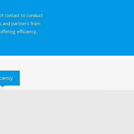
f contact to conduct
es and partners from
fering efficiency,
iciency