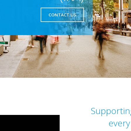
CONTACT US
Supportin
every