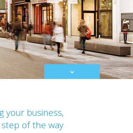
Scroll
to
content
g your business,
 step of the way