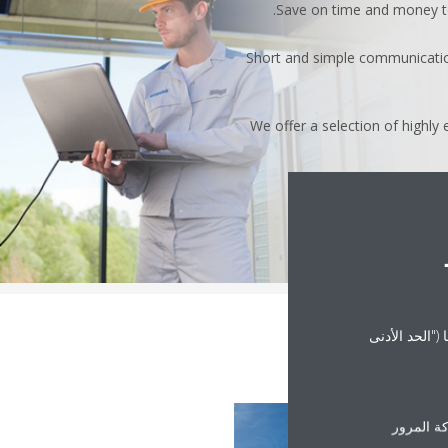
Save on time and money to 
Short and simple communicatio
We offer a selection of highly 
("الحد الأدنى
ة المرور