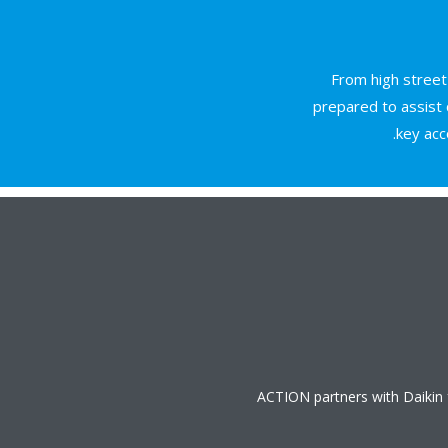
From high street
prepared to assist 
key acc
ACTION partners with Daikin f