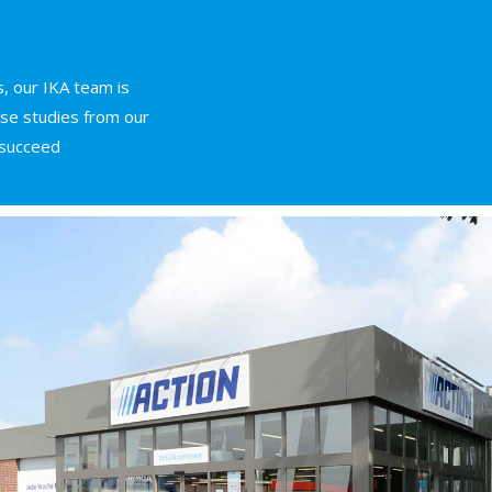
, our IKA team is
ase studies from our
succeed.