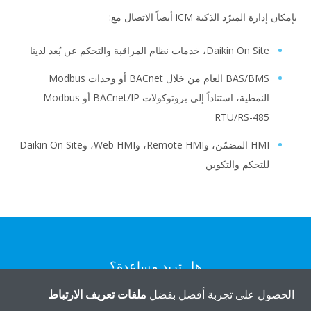
بإمكان إدارة المبرّد الذكية iCM أيضاً الاتصال مع:
Daikin On Site، خدمات نظام المراقبة والتحكم عن بُعد لدينا
BAS/BMS العام من خلال BACnet أو وحدات Modbus
النمطية، استناداً إلى بروتوكولات BACnet/IP أو Modbus
RTU/RS-485
HMI المضمّن، وRemote HMI، وWeb HMI، وDaikin On Site
للتحكم والتكوين
هل تريد مساعدة؟
الحصول على تجربة أفضل بفضل
ملفات تعريف الارتباط
اتصل بنا