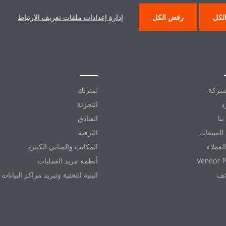
لكل
رفض الكل
إدارة إعدادات ملفات تعريف الارتباط
 دايكن
حلول
شركة
لمنزلك
د
التجزئة
نا
الفنادق
المبيعات
الترفيه
العملاء
المكاتب والمباني الكبيرة
Vendor P
أنظمة تبريد العمليات
ئف
البنية التحتية وتبريد مراكز البيانات