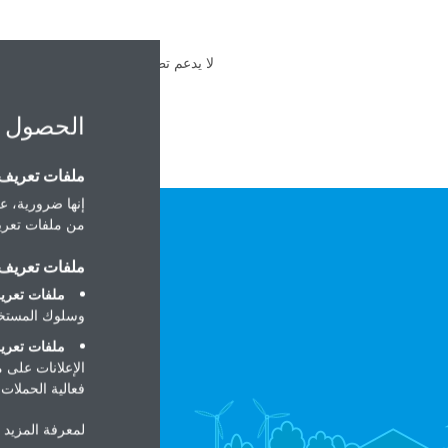
لا يدعم تطبيق Daikin Online Control Heating حالياً تصور قياس الطاقة.
الحصول 
ملفات تعريف ا
إنها ضرورية، عل
من ملفات تعريف
ملفات تعريف ا
ملفات تعريف
وسلوك المستخد
ملفات تعريف
الإعلانات على 
فعالية الحملات ا
لمعرفة المزيد ح