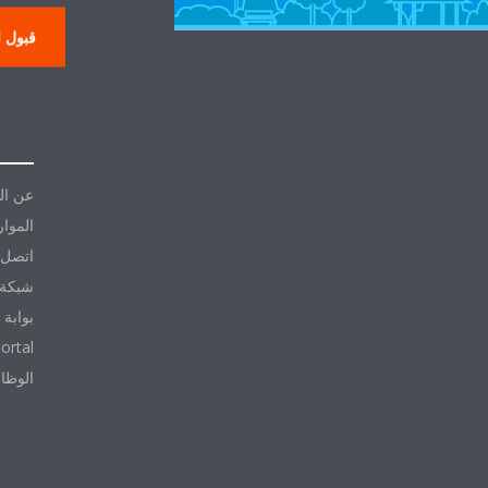
قبول ا
حول
عن ال
الموار
اتصل ب
شبكة 
بوابة 
ortal
الوظا