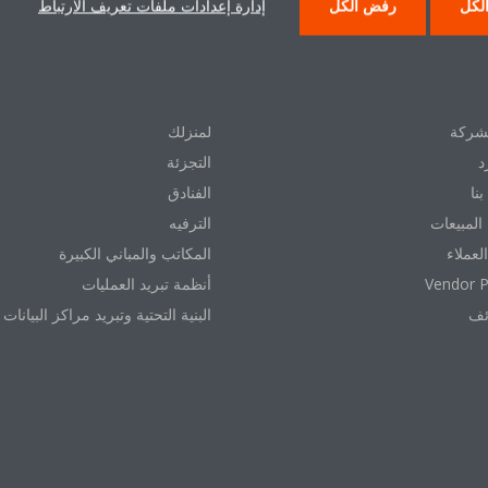
لكل
رفض الكل
إدارة إعدادات ملفات تعريف الارتباط
 دايكن
حلول
شركة
لمنزلك
د
التجزئة
نا
الفنادق
المبيعات
الترفيه
العملاء
المكاتب والمباني الكبيرة
Vendor P
أنظمة تبريد العمليات
ئف
البنية التحتية وتبريد مراكز البيانات