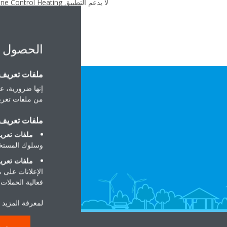
لا يدعم التطبيق Daikin Online Control Heating تدوين الوقت صباحاً/مساءً.
الحصول 
ملفات تعريف ا
إنها ضرورية، عل
من ملفات تعريف
ملفات تعريف ا
ملفات تعريف
وسلوك المستخد
ملفات تعريف
الإعلانات على 
فعالية الحملات ا
لمعرفة المزيد ح