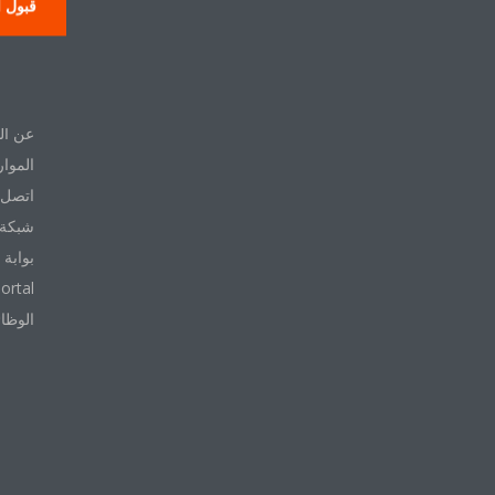
قبول ا
حول
عن ال
الموار
اتصل ب
شبكة 
بوابة 
ortal
الوظا