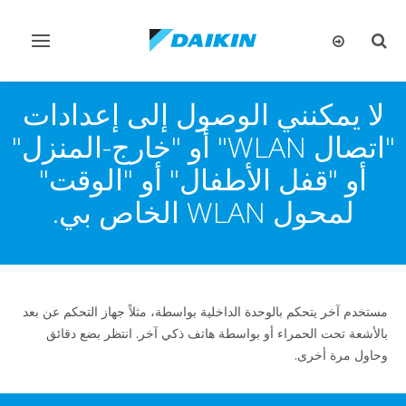
تبديل
تبديل
البحث
التنقل
لا يمكنني الوصول إلى إعدادات
"اتصال WLAN" أو "خارج-المنزل"
أو "قفل الأطفال" أو "الوقت"
لمحول WLAN الخاص بي.
مستخدم آخر يتحكم بالوحدة الداخلية بواسطة، مثلاً جهاز التحكم عن بعد
بالأشعة تحت الحمراء أو بواسطة هاتف ذكي آخر. انتظر بضع دقائق
وحاول مرة أخرى.