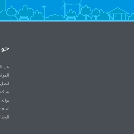
حول
عن ال
الموار
اتصل ب
شبكة 
بوابة 
ortal
الوظا