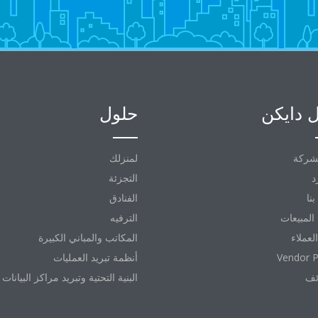
 دايكن
حلول
شركة
لمنزلك
د
التجزئة
نا
الفنادق
المبيعات
الترفيه
العملاء
المكاتب والمباني الكبيرة
Vendor P
أنظمة تبريد العمليات
ئف
البنية التحتية وتبريد مراكز البيانات