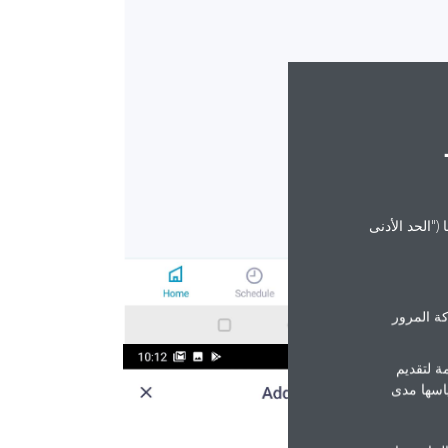
("الحد الأدنى
ة المرور
ة لتقديم
ياسها مدى