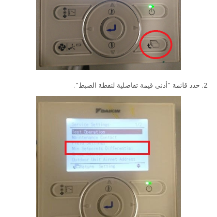
2. حدد قائمة "أدنى قيمة تفاضلية لنقطة الضبط".