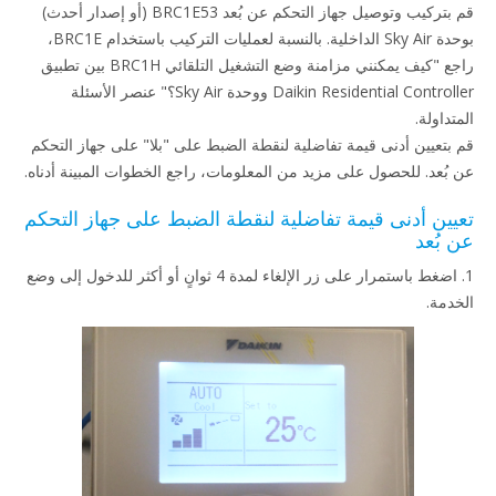
قم بتركيب وتوصيل جهاز التحكم عن بُعد BRC1E53 (أو إصدار أحدث)
بوحدة Sky Air الداخلية. بالنسبة لعمليات التركيب باستخدام BRC1E،
راجع "كيف يمكنني مزامنة وضع التشغيل التلقائي BRC1H بين تطبيق
Daikin Residential Controller ووحدة Sky Air؟" عنصر الأسئلة
المتداولة.
قم بتعيين أدنى قيمة تفاضلية لنقطة الضبط على "بلا" على جهاز التحكم
عن بُعد. للحصول على مزيد من المعلومات، راجع الخطوات المبينة أدناه.
تعيين أدنى قيمة تفاضلية لنقطة الضبط على جهاز التحكم
عن بُعد
1. اضغط باستمرار على زر الإلغاء لمدة 4 ثوانٍ أو أكثر للدخول إلى وضع
الخدمة.