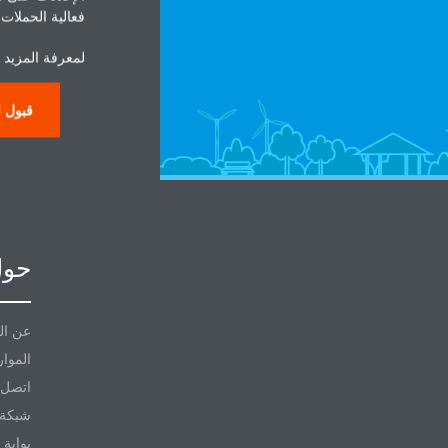
فعالية الحملات ا
لمعرفة المزيد ح
قبول ا
حول
عن ال
الموار
اتصل ب
شبكة 
بوابة 