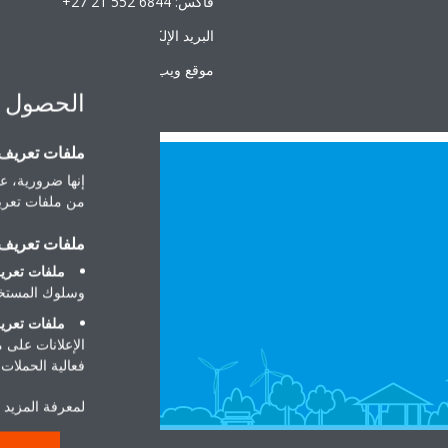
فاكس: ‎+27 21 552 6844
البريد الإلكتروني:
ce@daikin.co.za
موقع ويب:
www.daikin.co.za
الحصول 
ملفات تعريف ا
إنها ضرورية، عل
من ملفات تعريف
ملفات تعريف ا
ملفات تعريف
وسلوك المستخد
ملفات تعريف
الإعلانات على 
فعالية الحملات ا
لمعرفة المزيد ح