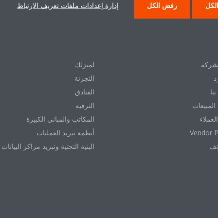
لكل
رفض الكل
إدارة إعدادات ملفات تعريف الارتباط
 دايكن
حلول
شركة
لمنزلك
د
التجزئة
نا
الفنادق
المبيعات
الترفيه
العملاء
المكاتب والمباني الكبيرة
Vendor P
أنظمة تبريد العمليات
ئف
البنية التحتية وتبريد مراكز البيانات