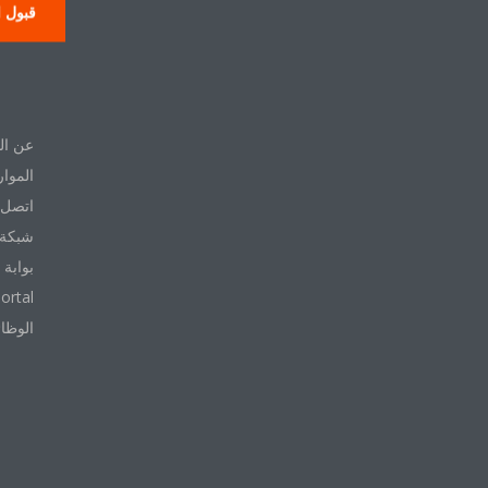
قبول ا
حول
عن ال
الموار
اتصل ب
شبكة 
بوابة 
ortal
الوظا