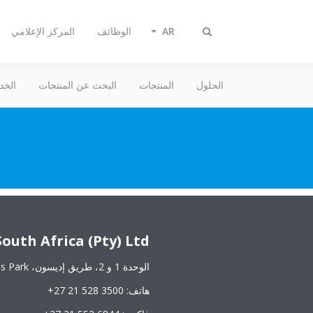
AR
الوظائف
المركز الإعلامي
تبديل
البحث
الحلول
المنتجات
البحث عن المنتجات
الخد
outh Africa (Pty) Ltd
الوحدة 1 و 2، طريق إديسون، Century Gate Business Park‏، 7441 مدينة سنشري، جنوب إفريقيا
هاتف: ‎+27 21 528 3500