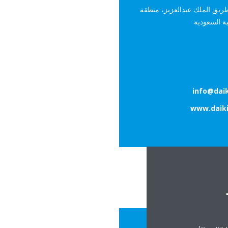
14949، الرياض 11434، طريق الملك عبدالعزيز، منطقة
بية السعودية
info@dai
www.daik