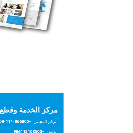
مركز الخدمة وقطع ا
الرقم المجاني:
+966800-111-0909
الهاتف: +
966115108500