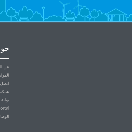
حول
عن ال
الموار
اتصل ب
شبكة 
بوابة 
ortal
الوظا