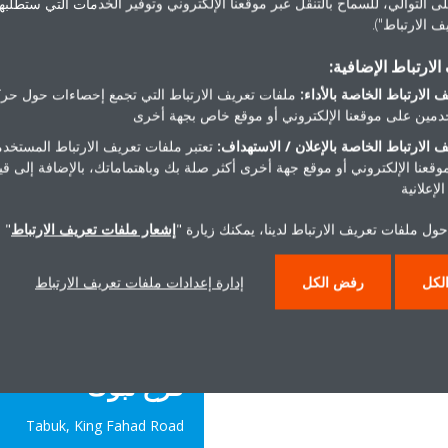
ى التوالي، للسماح بالتنقل عبر موقعنا الإلكتروني وتوفير الخدمات التي ستطلبها 
فرع جدة
 الارتباط").
4th Floor | Ash Shatea D
لارتباط الإضافية:
1, Al Taher Tower-6th floor,
Fahad S
 الارتباط الخاصة بالأداء:
ملفات تعريف الارتباط التي تجمع إحصاءات حول حرك
l faisal St, Al Rawdah district
مين على موقعنا الإلكتروني أو موقع خاص بجهة أخرى
Tel:
+966 12 511 6360
 الارتباط الخاصة بالإعلان / الاستهداف:
تعتبر ملفات تعريف الارتباط المستخدم
Google Map
Location:
موقعنا الإلكتروني أو موقع جهة أخرى أكثر صلة بك وباهتماماتك، بالإضافة إلى ق
لإعلانية
ول ملفات تعريف الارتباط لدينا، يمكنك زيارة "
إشعار ملفات تعريف الارتباط
" 
لكل
رفض الكل
إدارة إعدادات ملفات تعريف الارتباط
فرع تبوك
Tabuk, King Fahad Road