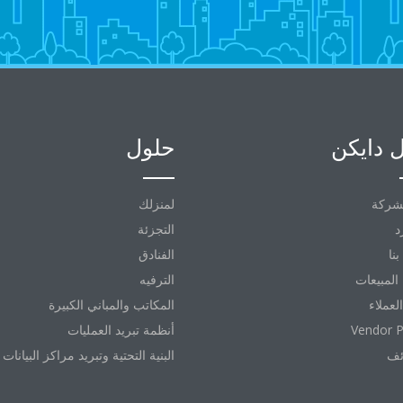
 دايكن
حلول
شركة
لمنزلك
د
التجزئة
نا
الفنادق
المبيعات
الترفيه
العملاء
المكاتب والمباني الكبيرة
Vendor P
أنظمة تبريد العمليات
ئف
البنية التحتية وتبريد مراكز البيانات