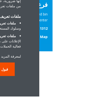
إنها ضرورية، عل
فرع الدمام
من ملفات تعريف
istrict | Prince Mohammed bin
ملفات تعريف ا
t | Al Shatea Business Center
ملفات تعريف
وسلوك المستخد
Tel:
+966 13 808 1312
ملفات تعريف
Location:
Google Map
الإعلانات على 
فعالية الحملات ا
لمعرفة المزيد ح
قبول ا