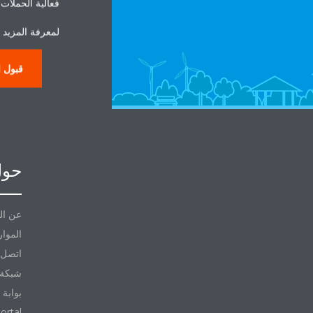
فعالية الحملات ا
لمعرفة المزيد ح
قبول ا
حول
عن ال
الموار
اتصل ب
شبكة 
بوابة 
ortal