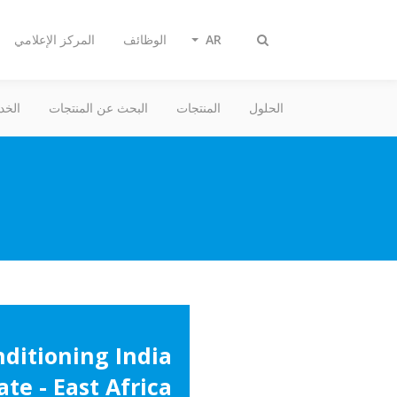
AR
الوظائف
المركز الإعلامي
تبديل
البحث
الحلول
المنتجات
البحث عن المنتجات
الخد
nditioning India
ate - East Africa