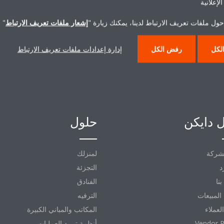
لإعلانية
اتصل بنا
ول ملفات تعريف الارتباط لدينا، يمكنك زيارة "
إشعار ملفات تعريف الارتباط
" 
لكل
رفض الكل
إدارة إعدادات ملفات تعريف الارتباط
 دايكن
حلول
شركة
لمنزلك
د
التجزئة
نا
الفنادق
المبيعات
الترفيه
العملاء
المكاتب والمباني الكبيرة
Vendor P
أنظمة تبريد العمليات