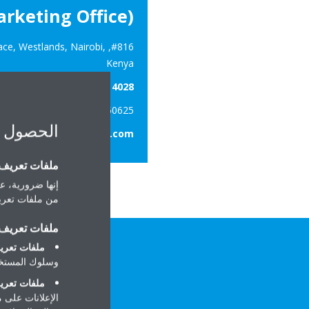
arketing Office)
ce, Westlands, Nairobi,
#816, 8
Kenya
Tel.:
+254 20 515 4028
Fax: +254 203750625
الحصول 
www.daikineastafrica.com
ملفات تعريف ا
إنها ضرورية، عل
من ملفات تعريف
ملفات تعريف ا
ملفات تعريف
وسلوك المستخد
ملفات تعريف
الإعلانات على 