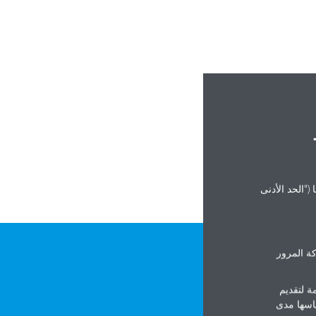
("الحد الأدنى
ة المرور
ة لتقديم
ياسها مدى