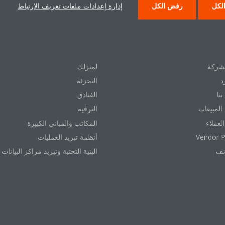
لكل
رفض الكل
إدارة إعدادات ملفات تعريف الارتباط
 دايكن
حلول
شركة
لمنزلك
د
التجزئة
نا
الفنادق
المبيعات
الترفيه
العملاء
المكاتب والمباني الكبيرة
Vendor P
أنظمة تبريد العمليات
ئف
البنية التحتية وتبريد مراكز البيانات