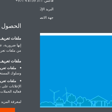
فاكس: ‎+971 4 8159 311
البريد الإلكتروني:
@daikinmea.com
جهة الاتصال:
o.r@daikinmea.com
الحصول 
ملفات تعريف ا
إنها ضرورية، عل
من ملفات تعريف
ملفات تعريف ا
ملفات تعريف
وسلوك المستخد
ملفات تعريف
الإعلانات على 
فعالية الحملات ا
لمعرفة المزيد ح