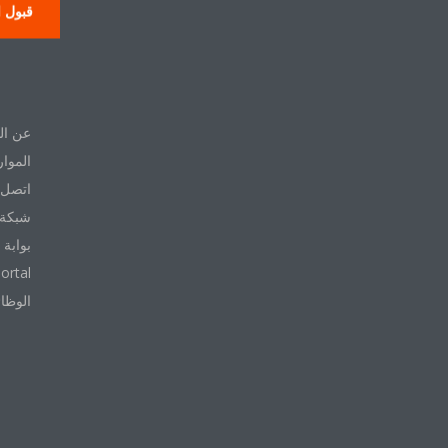
قبول ا
حول
عن ال
الموار
اتصل ب
شبكة 
بوابة 
ortal
الوظا