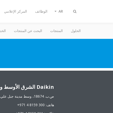
AR
الوظائف
المركز الإعلامي
تبديل
البحث
الحلول
المنتجات
البحث عن المنتجات
الخد
Daikin الشرق الأوسط وإفريقيا FZE
ص.ب. 18674، وسط مدينة جبل علي، دبي، الإمارات العربية المتحدة
هاتف: ‎+971 4 8159 300