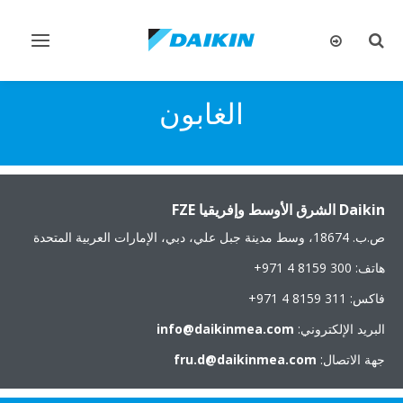
تبديل
تبديل
البحث
التنقل
الغابون
Daikin الشرق الأوسط وإفريقيا FZE
ص.ب. 18674، وسط مدينة جبل علي، دبي، الإمارات العربية المتحدة
هاتف: ‎+971 4 8159 300
فاكس: ‎+971 4 8159 311
البريد الإلكتروني:
info@daikinmea.com
جهة الاتصال:
fru.d@daikinmea.com