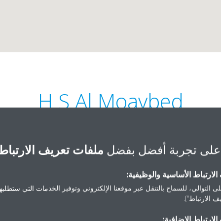
H S Al Moaybed
على تجربة أفضل بفضل
ملفات تعريف الارتباط
لارتباط الأساسية والوظيفية:
ى التوالي، للسماح بالتنقل عبر موقعنا الإلكتروني وتوفير الخدمات التي ستطلبها 
+966 13 827 4115
Khazan Street. 18, D
 الارتباط").
ybedrd1994@gmail.com
لارتباط الإضافية:
احصل على الاتجاهات