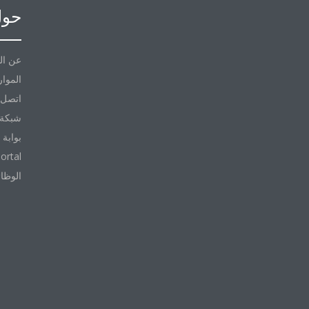
حول
عن ال
الموار
اتصل ب
شبكة 
بوابة 
ortal
الوظا