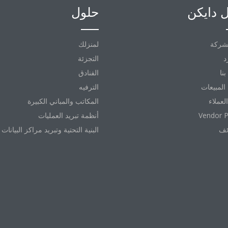
 دايكن
حلول
شركة
لمنزلك
د
التجزئة
نا
الفنادق
المبيعات
الترفيه
العملاء
المكاتب والمباني الكبيرة
Vendor P
أنظمة تبريد العمليات
ئف
البنية التحتية وتبريد مراكز البيانات