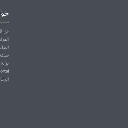
حول
عن ال
الموار
اتصل ب
شبكة 
بوابة 
ortal
الوظا