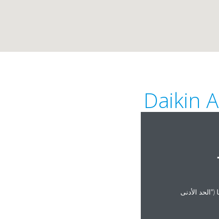
Daikin A
("الحد الأدنى
htt