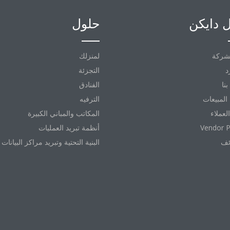
 دايكن
حلول
شركة
لمنزلك
د
التجزئة
نا
الفنادق
المبيعات
الترفيه
العملاء
المكاتب والمباني الكبيرة
Vendor P
أنظمة تبريد العمليات
ئف
البنية التحتية وتبريد مراكز البيانات