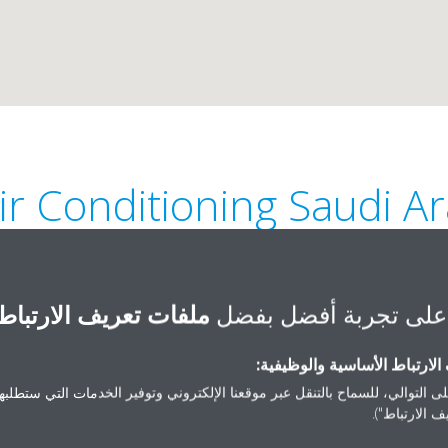
ir Conditioning Saudi A
على تجربة أفضل بفضل
ملفات تعريف الارتباط
لارتباط الأساسية والوظيفية:
+966 13 808 1312
4th Floor | Ash Shat
ى التوالي، للسماح بالتنقل عبر موقعنا الإلكتروني وتوفير الخدمات التي ستطلبها 
 الارتباط").
info@daikin-ksa.com
Mohammed bin Fahad St | 
p://www.daikin-ksa.com