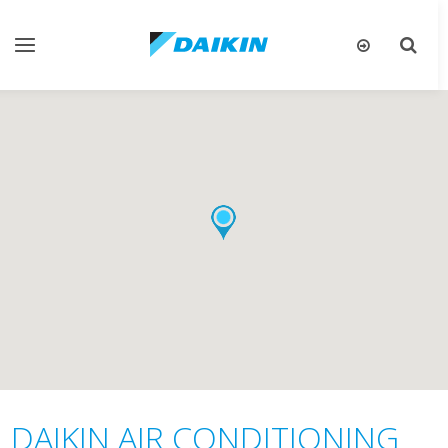
Toggle
Toggle
gation
search
DAIKIN AIR CONDITIONING