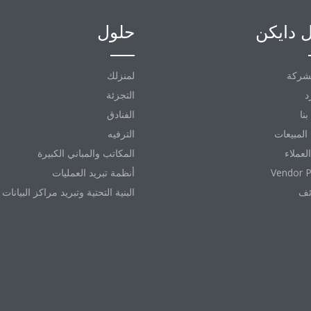
 دايكن
حلول
شركة
لمنزلك
د
التجزئة
نا
الفنادق
المبيعات
الترفيه
العملاء
المكاتب والمباني الكبيرة
Vendor P
أنظمة تبريد العمليات
ئف
البنية التحتية وتبريد مراكز البيانات