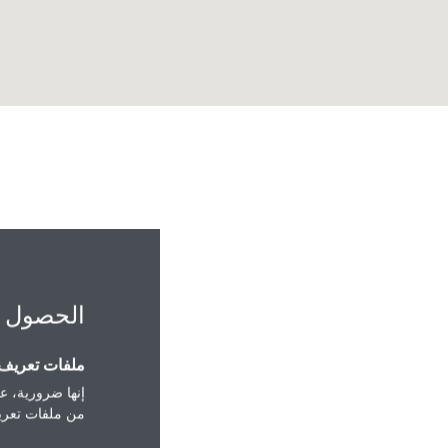
الحصول 
ملفات تعريف ا
إنها ضرورية، عل
من ملفات تعريف
zhah, Jeddah 23532"
Jeddah