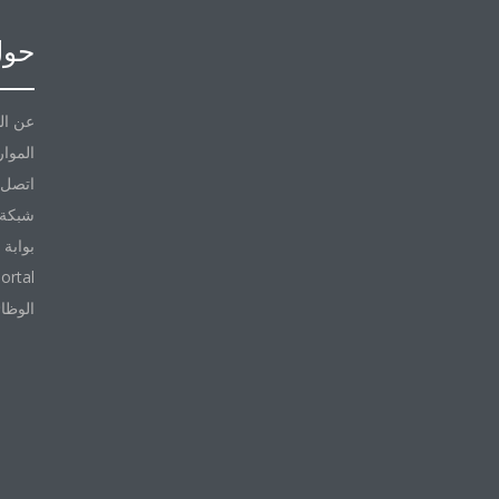
حول
عن ال
الموار
اتصل ب
شبكة 
بوابة 
ortal
الوظا