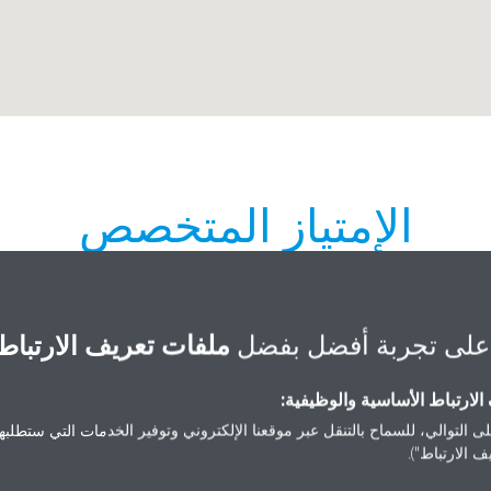
الإمتياز المتخصص
على تجربة أفضل بفضل
ملفات تعريف الارتباط
لارتباط الأساسية والوظيفية:
"الإمتياز المتخصص لانظمة التكييف Fuad Shaker St,
+966 55 572 7633
ى التوالي، للسماح بالتنقل عبر موقعنا الإلكتروني وتوفير الخدمات التي ستطلبها 
 الارتباط").
mahdi@emtiaz.com.sa
An Nu
http://emtiaz.com.sa/