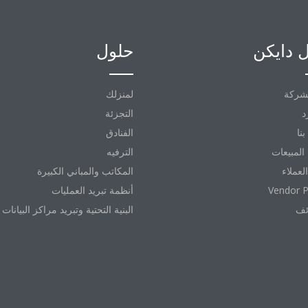
 دايكن
حلول
شركة
لمنزلك
د
التجزئة
نا
الفنادق
المبيعات
الترفيه
العملاء
المكاتب والمباني الكبيرة
Vendor P
أنظمة تبريد العمليات
ئف
البنية التحتية وتبريد مراكز البيانات