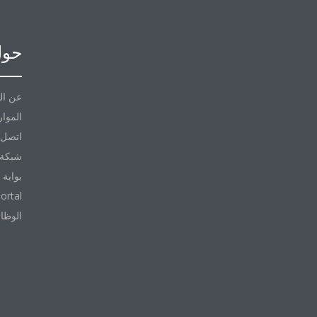
حول
عن ال
الموار
اتصل ب
شبكة 
بوابة 
ortal
الوظا