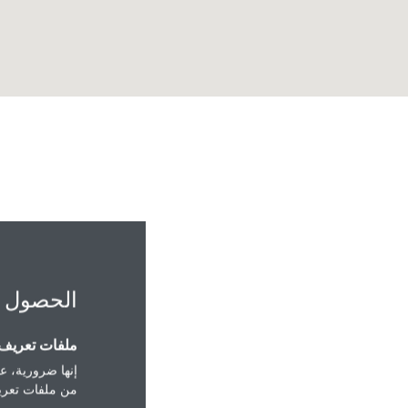
الحصول 
ملفات تعريف ا
PO Box 282989
إنها ضرورية، عل
Dubai
من ملفات تعريف