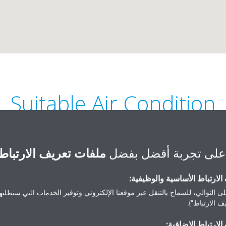
Suitable Air Condition
على تجربة أفضل بفضل
ملفات تعريف الارتباط
لارتباط الأساسية والوظيفية:
ى التوالي، للسماح بالتنقل عبر موقعنا الإلكتروني وتوفير الخدمات التي ستطلبها 
+966 55 572 5677 | +966 58 311 1171
60th Street,
 الارتباط").
احصل على الاتجاهات
لارتباط الإضافية: