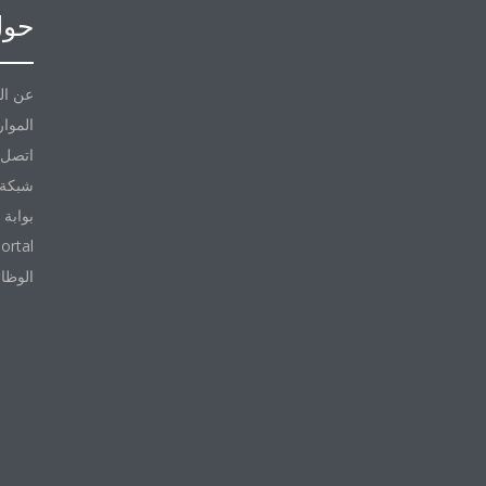
حول
عن ال
الموار
اتصل ب
شبكة 
بوابة 
ortal
الوظا