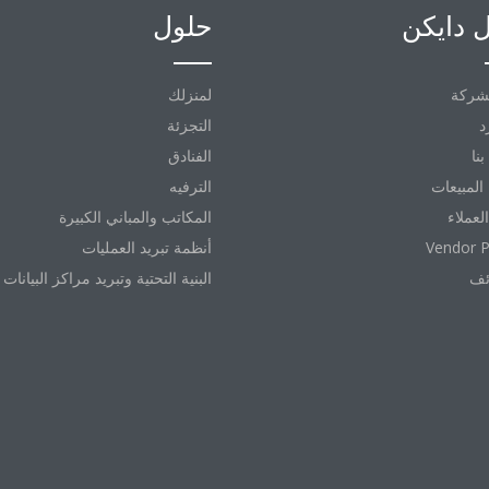
 دايكن
حلول
شركة
لمنزلك
د
التجزئة
نا
الفنادق
المبيعات
الترفيه
العملاء
المكاتب والمباني الكبيرة
Vendor P
أنظمة تبريد العمليات
ئف
البنية التحتية وتبريد مراكز البيانات