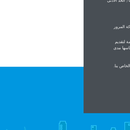
swkhali
swothma
ة المرور
ht
ة لتقديم
ياسها مدى
الخاص بنا.