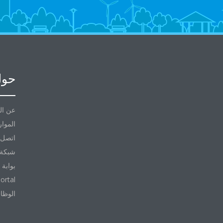
حول
عن ال
الموار
اتصل ب
شبكة 
بوابة 
ortal
الوظا