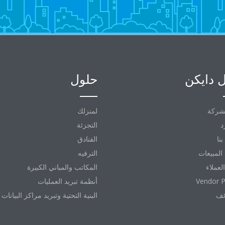
 دايكن
حلول
شركة
لمنزلك
د
التجزئة
نا
الفنادق
المبيعات
الترفيه
العملاء
المكاتب والمباني الكبيرة
Vendor P
أنظمة تبريد العمليات
ئف
البنية التحتية وتبريد مراكز البيانات