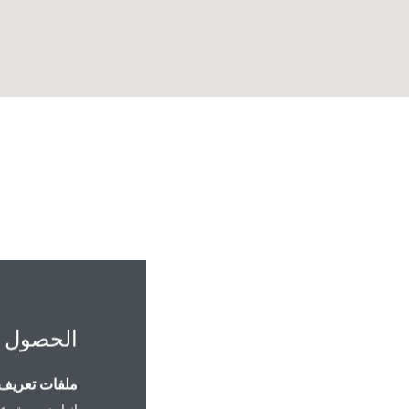
الحصول 
in Abdulaziz Road,
Riyadh 13525
ملفات تعريف ا
إنها ضرورية، عل