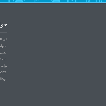
حول
عن ال
الموار
اتصل ب
شبكة 
بوابة 
ortal
الوظا