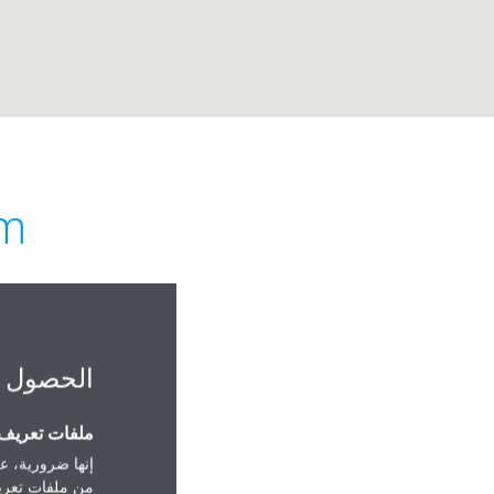
em
الحصول 
Road , Al Wadi Area
ملفات تعريف ا
إنها ضرورية، عل
من ملفات تعريف