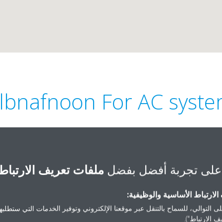
lbnafnoon For AC syst
على تجربة أفضل بفضل
ملفات تعريف الارتباط
Othman bin Afan 
لارتباط الأساسية والوظيفية:
ى التوالي، للسماح بالتنقل عبر موقعنا الإلكتروني وتوفير الخدمات التي ستطلبها 
 الارتباط").
420 4197