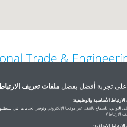
ional Trade & Engineeri
على تجربة أفضل بفضل
ملفات تعريف الارتباط
لارتباط الأساسية والوظيفية:
ى التوالي، للسماح بالتنقل عبر موقعنا الإلكتروني وتوفير الخدمات التي ستطلبها 
01224244101 | 01223198574
 الارتباط").
ahaa_prima@yahoo.com
لارتباط الإضافية:
احصل على الاتجاهات