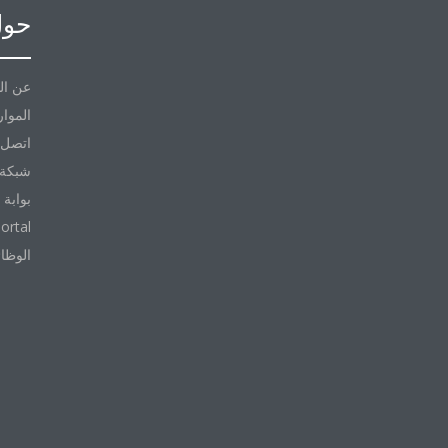
حول
عن ال
الموار
اتصل ب
شبكة 
بوابة 
ortal
الوظا