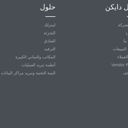
 دايكن
حلول
شركة
لمنزلك
د
التجزئة
نا
الفنادق
المبيعات
الترفيه
العملاء
المكاتب والمباني الكبيرة
Vendor P
أنظمة تبريد العمليات
ئف
البنية التحتية وتبريد مراكز البيانات