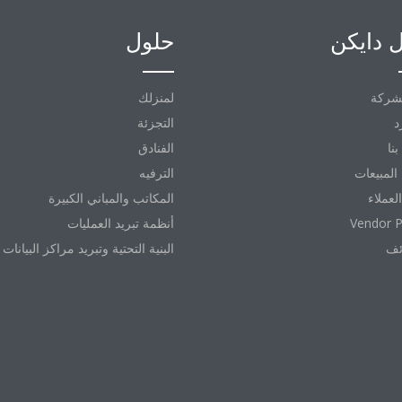
 دايكن
حلول
شركة
لمنزلك
د
التجزئة
نا
الفنادق
المبيعات
الترفيه
العملاء
المكاتب والمباني الكبيرة
Vendor P
أنظمة تبريد العمليات
ئف
البنية التحتية وتبريد مراكز البيانات