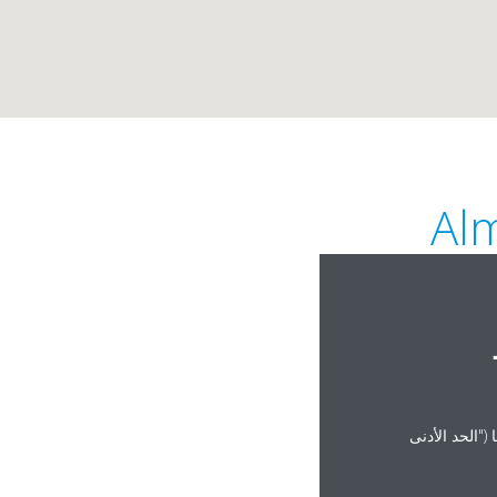
Al
("الحد الأدنى
http: