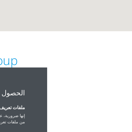
oup
الحصول 
ملفات تعريف ا
 Road: 84 Block: 407
إنها ضرورية، عل
من ملفات تعريف
shan PO Box 32232
Tashan