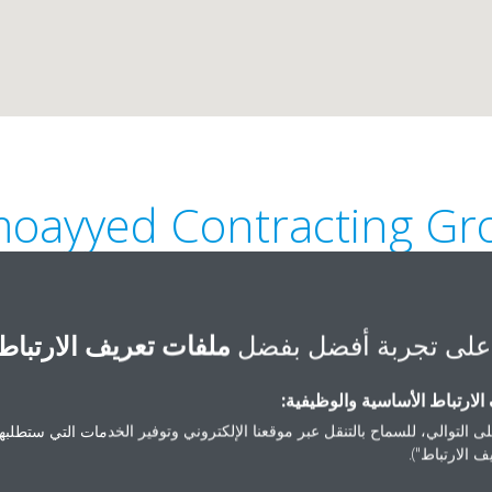
moayyed Contracting Gr
على تجربة أفضل بفضل
ملفات تعريف الارتباط
لارتباط الأساسية والوظيفية:
+973 17404949
Flat no: 21 Building: 500
ى التوالي، للسماح بالتنقل عبر موقعنا الإلكتروني وتوفير الخدمات التي ستطلبها 
 الارتباط").
acg@almoayyedcg.com
Ta
//www.almoayyedcg.com