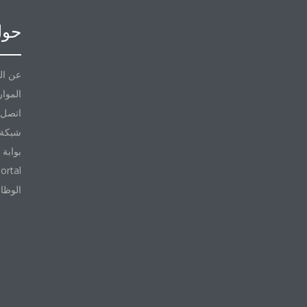
حول
عن ال
الموار
اتصل ب
شبكة 
بوابة 
ortal
الوظا