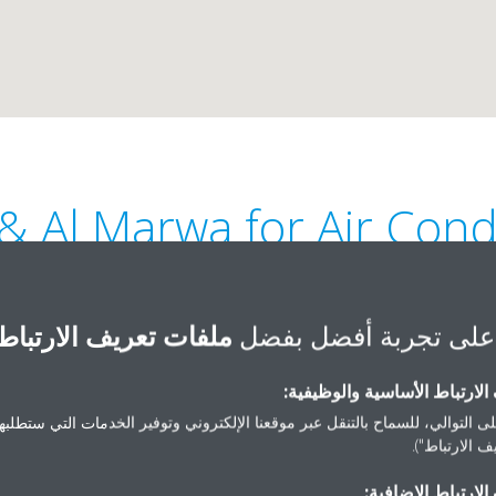
 & Al Marwa for Air Cond
على تجربة أفضل بفضل
ملفات تعريف الارتباط
لارتباط الأساسية والوظيفية:
ى التوالي، للسماح بالتنقل عبر موقعنا الإلكتروني وتوفير الخدمات التي ستطلبها 
01555544400 | 01128855591
 الارتباط").
al_kanawy@yahoo.com
لارتباط الإضافية:
احصل على الاتجاهات