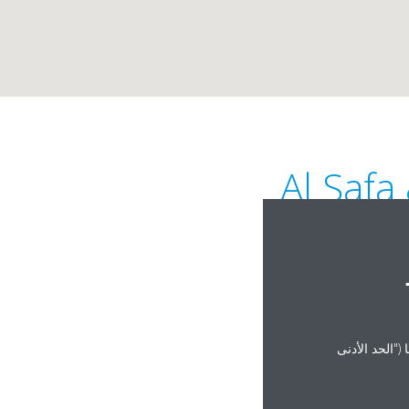
Al Safa
("الحد الأدنى
gam