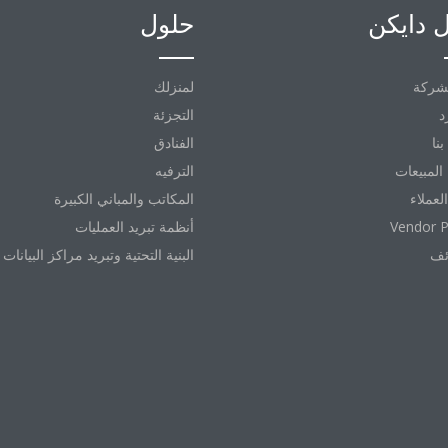
 دايكن
حلول
شركة
لمنزلك
د
التجزئة
نا
الفنادق
المبيعات
الترفيه
العملاء
المكاتب والمباني الكبيرة
Vendor P
أنظمة تبريد العمليات
ئف
البنية التحتية وتبريد مراكز البيانات