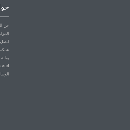
حول
عن ال
الموار
اتصل ب
شبكة 
بوابة 
ortal
الوظا