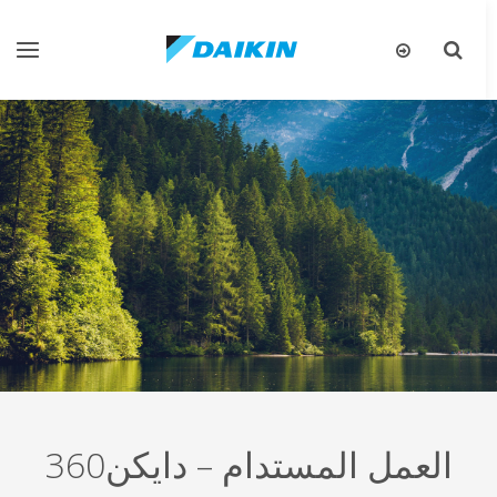
تبديل
تبديل
البحث
التنقل
العمل المستدام – دايكن360