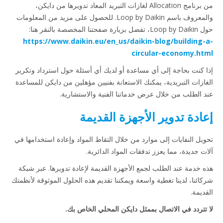
من برنامج Allocation لغازات التبريد المعاد تدويرها من دايكن،
والمعروف باسم Loop by Daikin. للحصول على مزيد من المعلومات
حول Loop by Daikin، تفضل بزيارة صفحتنا المخصصة بالنقر هنا:
https://www.daikin.eu/en_us/daikin-blog/building-a-
circular-economy.html
إذا كنت بحاجة إلى أي مساعدة أو لديك أي أسئلة حول استرداد وتكرير
الغازات التبريدية، يمكنك الاستعانة بفنيين مؤهلين من دايكن للمساعدة
عند الطلب من خلال عرض خدماتنا الفنية والاستشارية.
إعادة تدوير الأجهزة القديمة
تحويل النفايات إلى موارد من خلال التقاط المواد وإعادة استخدامها في
آلات جديدة، مما يعزز تدفقات المواد الدائرية.
هذه خدمة عند الطلب لجمع الأجهزة القديمة لإعادة تدويرها. عبر شبكة
شركائنا، لدينا تغطية واسعة ويمكننا تقديم هذه الحلول الموثوقة لأنظمتك
القديمة.
لا تتردد في الاتصال بممثل دايكن المحلي الخاص بك.