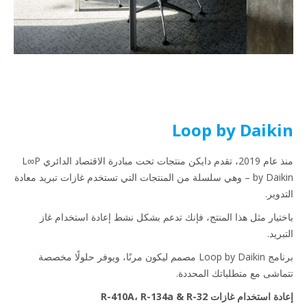
Loop by Daikin
منذ عام 2019، تقدم دايكن منتجات تحت مبادرة الاقتصاد الدائري L∞P
by Daikin – وهي سلسلة من المنتجات التي تستخدم غازات تبريد معادة
التدوير.
باختيار مثل هذا المنتج، فإنك تدعم بشكل نشط إعادة استخدام غاز
التبريد.
برنامج Loop by Daikin مصمم ليكون مرنًا، ويوفر حلولًا مخصصة
تتماشى مع متطلباتك المحددة.
إعادة استخدام غازات R-410A، R-134a & R-32