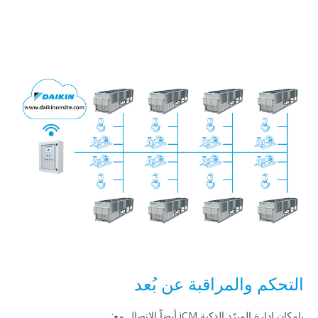
التحكم والمراقبة عن بُعد
بإمكان إدارة المبرّد الذكية iCM أيضاً الاتصال مع: