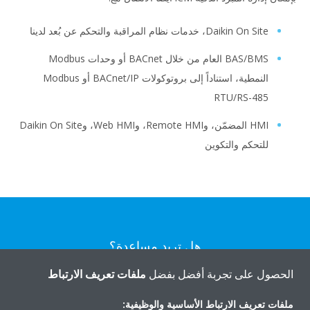
Daikin On Site، خدمات نظام المراقبة والتحكم عن بُعد لدينا
BAS/BMS العام من خلال BACnet أو وحدات Modbus
النمطية، استناداً إلى بروتوكولات BACnet/IP أو Modbus
RTU/RS-485
HMI المضمّن، وRemote HMI، وWeb HMI، وDaikin On Site
للتحكم والتكوين
هل تريد مساعدة؟
الحصول على تجربة أفضل بفضل
ملفات تعريف الارتباط
اتصل بنا
ملفات تعريف الارتباط الأساسية والوظيفية: