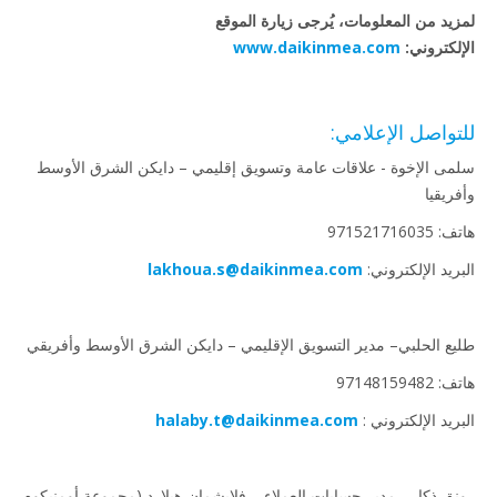
لمزيد من المعلومات، يُرجى زيارة الموقع
الإلكتروني:
www.daikinmea.com
للتواصل الإعلامي:
سلمى الإخوة - علاقات عامة وتسويق إقليمي – دايكن الشرق الأوسط
وأفريقيا
هاتف: 971521716035
البريد الإلكتروني:
lakhoua.s@daikinmea.com
طليع الحلبي– مدير التسويق الإقليمي – دايكن الشرق الأوسط وأفريقي
هاتف: 97148159482
البريد الإلكتروني :
halaby.t@daikinmea.com
رونق ذكار - مدير حسابات العملاء – فلايشمان-هيلارد (مجموعة أومنيكوم