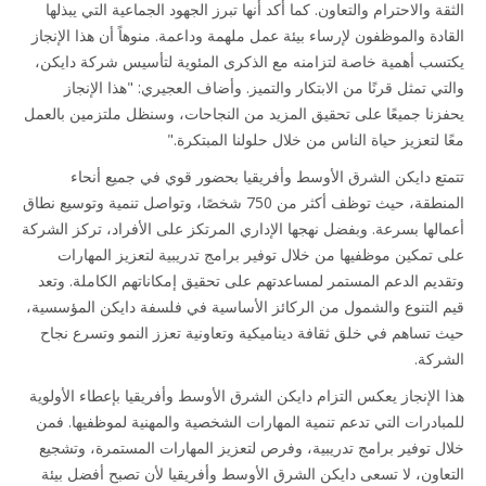
الثقة والاحترام والتعاون. كما أكد أنها تبرز الجهود الجماعية التي يبذلها
القادة والموظفون لإرساء بيئة عمل ملهمة وداعمة. منوهاً أن هذا الإنجاز
يكتسب أهمية خاصة لتزامنه مع الذكرى المئوية لتأسيس شركة دايكن،
والتي تمثل قرنًا من الابتكار والتميز. وأضاف العجيري: "هذا الإنجاز
يحفزنا جميعًا على تحقيق المزيد من النجاحات، وسنظل ملتزمين بالعمل
معًا لتعزيز حياة الناس من خلال حلولنا المبتكرة."
تتمتع دايكن الشرق الأوسط وأفريقيا بحضور قوي في جميع أنحاء
المنطقة، حيث توظف أكثر من 750 شخصًا، وتواصل تنمية وتوسيع نطاق
أعمالها بسرعة. وبفضل نهجها الإداري المرتكز على الأفراد، تركز الشركة
على تمكين موظفيها من خلال توفير برامج تدريبية لتعزيز المهارات
وتقديم الدعم المستمر لمساعدتهم على تحقيق إمكاناتهم الكاملة. وتعد
قيم التنوع والشمول من الركائز الأساسية في فلسفة دايكن المؤسسية،
حيث تساهم في خلق ثقافة ديناميكية وتعاونية تعزز النمو وتسرع نجاح
الشركة.
هذا الإنجاز يعكس التزام دايكن الشرق الأوسط وأفريقيا بإعطاء الأولوية
للمبادرات التي تدعم تنمية المهارات الشخصية والمهنية لموظفيها. فمن
خلال توفير برامج تدريبية، وفرص لتعزيز المهارات المستمرة، وتشجيع
التعاون، لا تسعى دايكن الشرق الأوسط وأفريقيا لأن تصبح أفضل بيئة