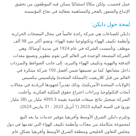
عمل فحسب، ولكن مكانًا استثنائيًا يتمكن فيه الموظفون من تحقيق
الإبداع والشعور بالفخر والمساهمة بفعالية في نجاح المؤسسة.
لمحة حول دايكن:
دايكن للصناعات هي شركة رائدة عالمياً في مجال المضخات الحرارية
وأنظمة تكييف الهواء وتكنولوجيا تنقية الهواء، وتضم أكثر من 98 ألف
موظف. وتأسست الشركة في عام 1924 في مدينة أوساكا، وهي
الشركة المصنعة الوحيدة في العالم التي تقوم بتطوير وتصنيع معدات
التدفئة والتهوية وتكييف الهواء والتبريد، إلى جانب الضواغط والمبردات
داخل مصانعها. كما تم تصنيفها ضمن أفضل 100 شركة مبتكرة في
العالم من قبل كلاريفيت (المملكة المتحدة) وليكسيس نيكسيس
(الولايات المتحدة الأمريكية)، وذلك تقديراً لجهودها الريادية في مجالات
أبحاث التكنولوجيا وبراءات اختراع حقوق الملكية الفكرية. وأعلنت
الشركة تسجيل نتائج مبيعات قياسية بقيمة 4395.3 مليار ين (28 مليار
يورو) في السنة المالية 2023 (1 أبريل 2023 - 31 مارس 2024).
وتلتزم دايكن الشرق الأوسط وأفريقيا بتوفير خدمات ما بعد البيع
لمجموعة متكاملة من معدّات وأنظمة تكييف الهواء التي تقدمها في دول
مجلس التعاون الخليجي ومنطقة الشرق الأوسط وأفريقيا بشكلٍ عام.