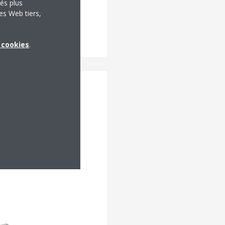
tés plus
es Web tiers,
x cookies
.