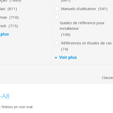
lais
(811)
Manuels d'utilisation
(541)
rman
(716)
Guides de référence pour
nish
(715)
installateur
 plus
(106)
Références et études de cas
(74)
Voir plus
Classe
-A8
finition en noir mat