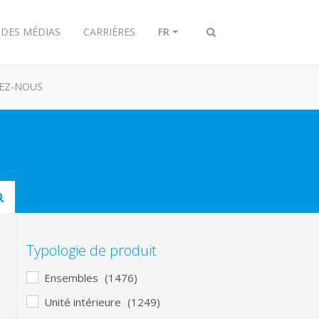
 DES MÉDIAS
CARRIÈRES
FR
Afficher/masquer
recherche
EZ-NOUS
Submit
Typologie de produit
Ensembles
(1476)
Unité intérieure
(1249)