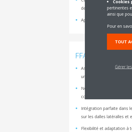
Cookies p
pertinentes e
de détection d'écarts de 
ainsi que pou
Application Multisplit possi
Pour en savo
TOUT A
FFA-A9 / 2MXM-
Gérer le
Association remarquable de
une finition argent ou arge
Nouvelle plage de foncti
confort dans les condition
Intégration parfaite dans
sur les dalles latéralles e
Flexibilité et adaptation à