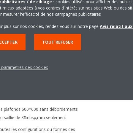
ublicitaires / de ciblage :
cookies utilisés pour afficher des publici
t mieux adaptées à vos centres d'intérêt sur nos sites Web ou des sit
température
r mesurer l'efficacité de nos campagnes publicitaires
ble
ir plus sur nos cookies, rendez-vous sur notre page
Avis relatif au
CCEPTER
TOUT REFUSER
A8
s paramètres des cookies
 design et d'excellence technique, avec
nt et blanc
onnement étendue pour un maximum de
s plus dures (de -20°C jusqu’à +50°C).
 les plafonds 600*600 sans débordements
t en saillie de 8&nbsp;mm seulement
 toutes les configurations ou formes des