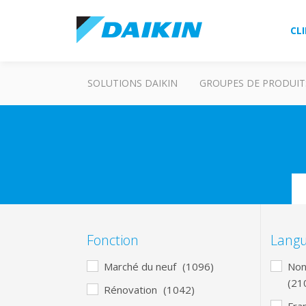
CL
SOLUTIONS DAIKIN
GROUPES DE PRODUIT
Se
Fonction
Lang
Marché du neuf
(1096)
Non 
(21
Rénovation
(1042)
Fra