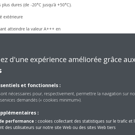
s plus dures (de -20°C jusqu’à +50°C).
é extérieure
vant atteindre la valeur A+++ en
n chauffage
 : chauffage rapide pendant le démarrage
iez d'une expérience améliorée grâce au
s
eures raccordables
sentiels et fonctionnels :
sont nécessaires pour, respectivement, permettre la navigation sur no
 permet un impact environnemental de
es services demandés (« cookies minimum»).
A et d'importantes réductions des
upplémentaires :
de performance :
cookies collectant des statistiques sur le trafic et 
ne finition en blanc cristal mat
 des utilisateurs sur notre site Web ou des sites Web tiers
nt&nbsp;: adaptation du débit d'air en cas