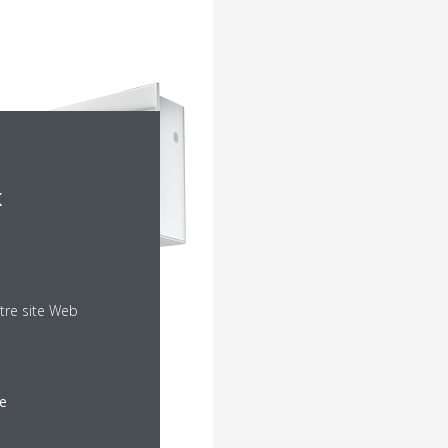
x
tre site Web
le