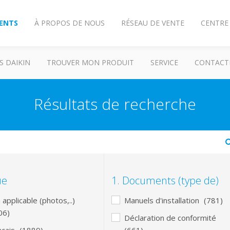
IENTS
À PROPOS DE NOUS
RÉSEAU DE VENTE
CENTRE
S DAIKIN
TROUVER MON PRODUIT
SERVICE
CONTACT
Résultats de recherche
arch
ue
1. Documents (type de)
applicable (photos,..)
Manuels d'installation
(781)
06)
Déclaration de conformité
nçais
(1889)
(661)