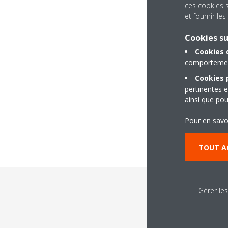
ces cookies 
et fournir l
Cookies s
Cookies 
comportement
Cookies p
pertinentes e
ainsi que pou
Pour en savo
TOUT A
Gérer le