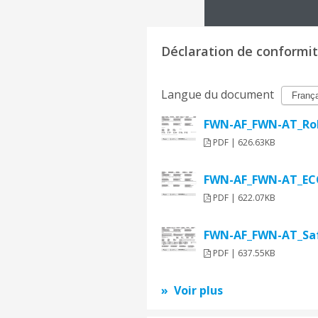
Déclaration de conformi
Langue du document
FWN-AF_FWN-AT_RoH
PDF | 626.63KB
FWN-AF_FWN-AT_ECO
PDF | 622.07KB
FWN-AF_FWN-AT_Saf
PDF | 637.55KB
Voir plus