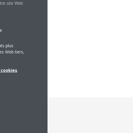
tre site Web
le
tés plus
es Web tiers,
x cookies
.