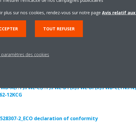
r mesurer l'efficacité de nos campagnes publicitaires
ir plus sur nos cookies, rendez-vous sur notre page
Avis relatif au
té
CCEPTER
TOUT REFUSER
s paramètres des cookies
FWD-A(F.T).FWE-C(F.T).FWE-DT(R).FWE-DF(R).FWB-C(TN.FN)
62-12KAG
FWD-A(F.T).FWE-C(F.T).FWE-DT(R).FWE-DF(R).FWB-C(TN.FN
62-12KCG
28307-2_ECO declaration of conformity