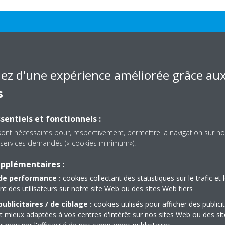
Détails techniques
iez d'une expérience améliorée grâce au
s
sentiels et fonctionnels :
TAILS TECHNIQUES DU PRODUIT
VOIR LES DÉTAILS TE
sont nécessaires pour, respectivement, permettre la navigation sur no
es services demandés (« cookies minimum»).
upplémentaires :
de performance :
cookies collectant des statistiques sur le trafic et 
 des utilisateurs sur notre site Web ou des sites Web tiers
ublicitaires / de ciblage :
cookies utilisés pour afficher des publici
Documentation
t mieux adaptées à vos centres d'intérêt sur nos sites Web ou des sit