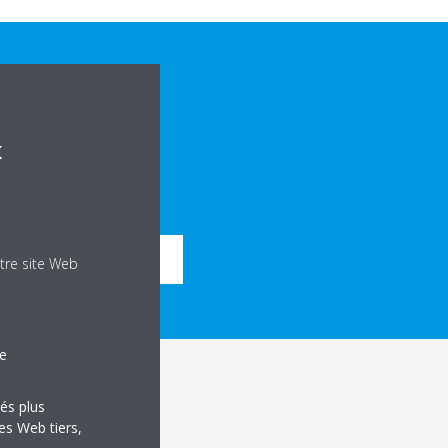
x
CHNIQUES DU PRODUIT
tre site Web
le
tés plus
es Web tiers,