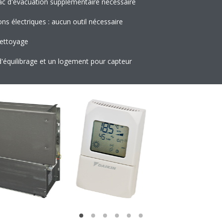
ac d'évacuation supplémentaire nécessaire
s électriques : aucun outil nécessaire
nettoyage
'équilibrage et un logement pour capteur