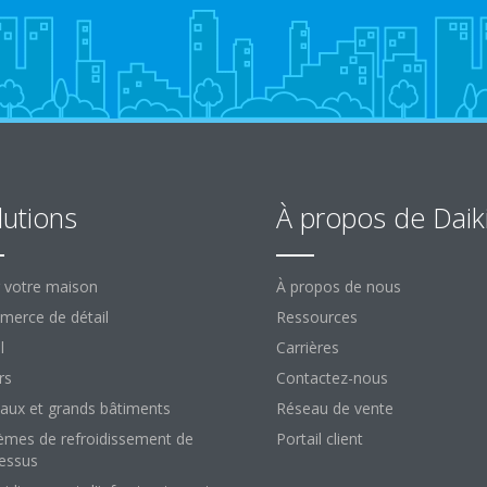
lutions
À propos de Daik
 votre maison
À propos de nous
erce de détail
Ressources
l
Carrières
rs
Contactez-nous
aux et grands bâtiments
Réseau de vente
èmes de refroidissement de
Portail client
essus