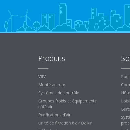
Produits
So
VRV
Pour
Monté au mur
Comm
Systèmes de contrôle
Hôte
Groupes froids et équipements
Loisi
côté air
Bure
Purifications d'air
Syst
Unité de filtration d'air Daikin
proc