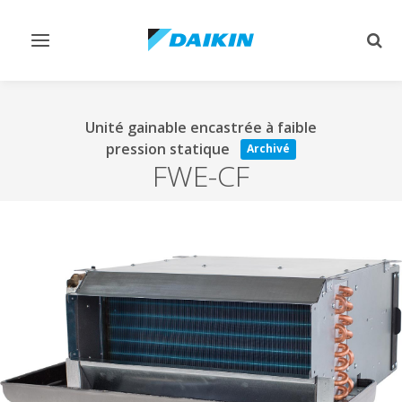
Afficher/masquer
Affi
navigation
rech
Unité gainable encastrée à faible
pression statique
Archivé
FWE-CF