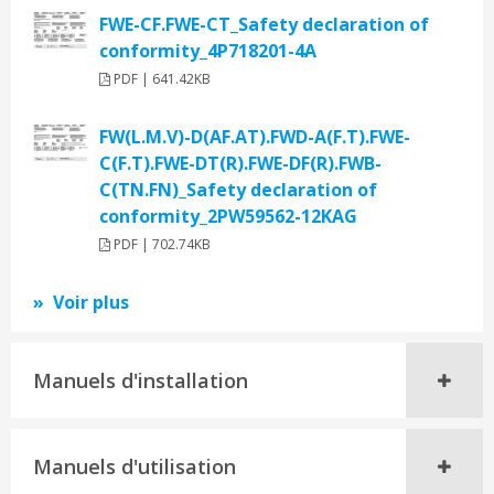
FWE-CF.FWE-CT_Safety declaration of
conformity_4P718201-4A
PDF | 641.42KB
FW(L.M.V)-D(AF.AT).FWD-A(F.T).FWE-
C(F.T).FWE-DT(R).FWE-DF(R).FWB-
C(TN.FN)_Safety declaration of
conformity_2PW59562-12KAG
PDF | 702.74KB
Voir plus
Manuels d'installation
Manuels d'utilisation