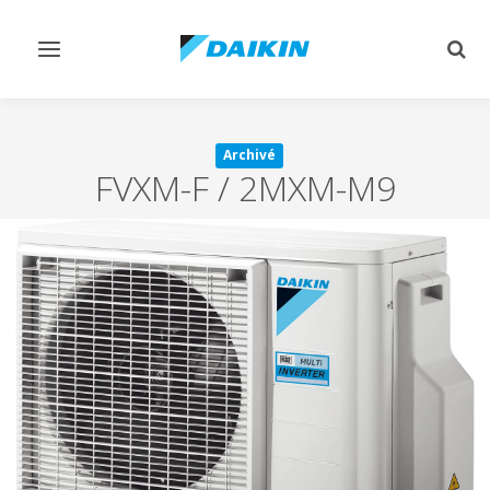
Afficher/masquer
Affi
navigation
rech
Archivé
FVXM-F / 2MXM-M9