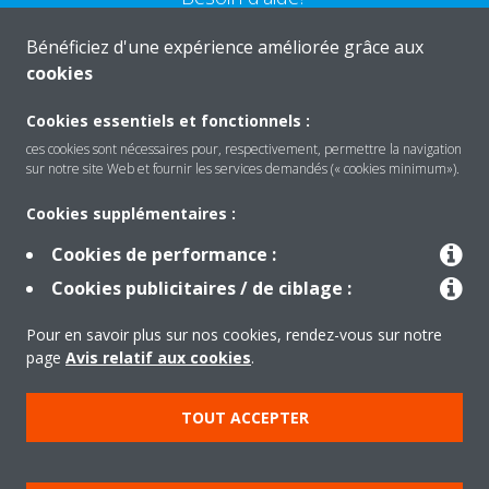
Bénéficiez d'une expérience améliorée grâce aux
CONTACTEZ-NOUS
cookies
Cookies essentiels et fonctionnels :
ces cookies sont nécessaires pour, respectivement, permettre la navigation
sur notre site Web et fournir les services demandés (« cookies minimum»).
Produits
Cookies supplémentaires :
Cookies de performance :
Solutions
Cookies publicitaires / de ciblage :
Pour en savoir plus sur nos cookies, rendez-vous sur notre
À propos de Daikin
page
Avis relatif aux cookies
.
TOUT ACCEPTER
Copyright © Daikin
Mentions légales
Avis relatif aux cookies