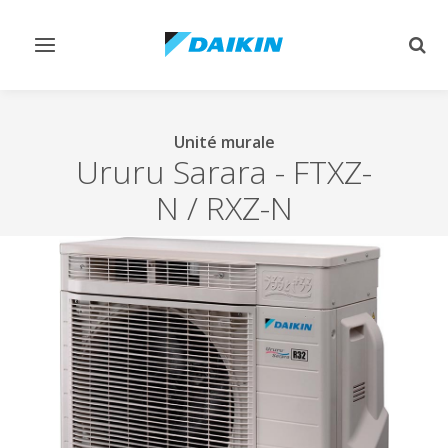
Afficher/masquer
Affi
navigation
rech
Unité murale
Ururu Sarara
-
FTXZ-
N / RXZ-N