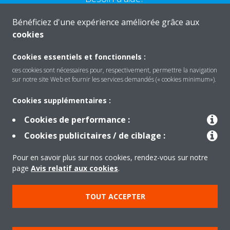
Bénéficiez d'une expérience améliorée grâce aux
CONTACTEZ-NOUS
cookies
Cookies essentiels et fonctionnels :
ces cookies sont nécessaires pour, respectivement, permettre la navigation
sur notre site Web et fournir les services demandés (« cookies minimum»).
Produits
Cookies supplémentaires :
Cookies de performance :
Solutions
Cookies publicitaires / de ciblage :
Pour en savoir plus sur nos cookies, rendez-vous sur notre
À propos de Daikin
page
Avis relatif aux cookies
.
TOUT ACCEPTER
Copyright © Daikin
Mentions légales
Avis relatif aux cookies