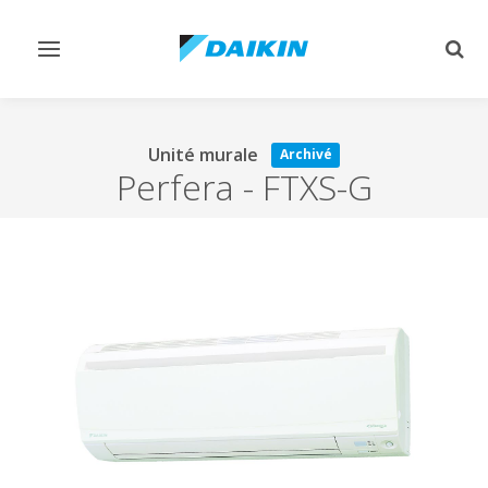
Afficher/masquer
Affi
navigation
rech
Unité murale
Archivé
Perfera
-
FTXS-G