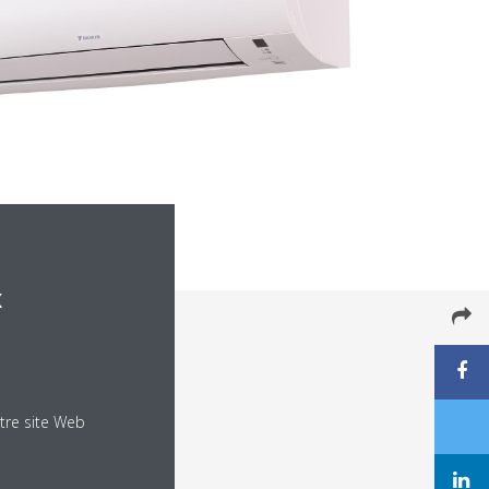
x
tre site Web
gorie