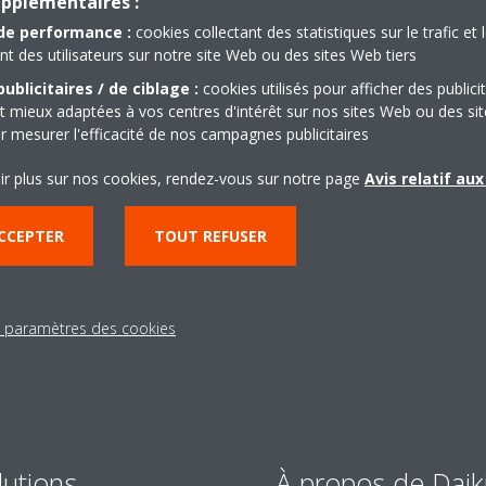
upplémentaires :
de performance :
cookies collectant des statistiques sur le trafic et 
 des utilisateurs sur notre site Web ou des sites Web tiers
ublicitaires / de ciblage :
cookies utilisés pour afficher des publici
t mieux adaptées à vos centres d'intérêt sur nos sites Web ou des sit
r mesurer l'efficacité de nos campagnes publicitaires
Besoin d'aide?
ir plus sur nos cookies, rendez-vous sur notre page
Avis relatif au
CONTACTEZ-NOUS
CCEPTER
TOUT REFUSER
s paramètres des cookies
lutions
À propos de Daik