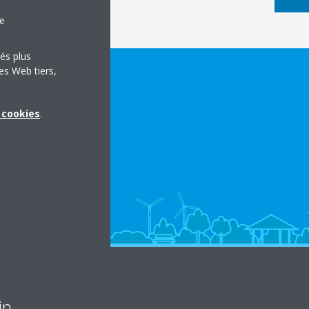
le
tés plus
es Web tiers,
x cookies
.
in