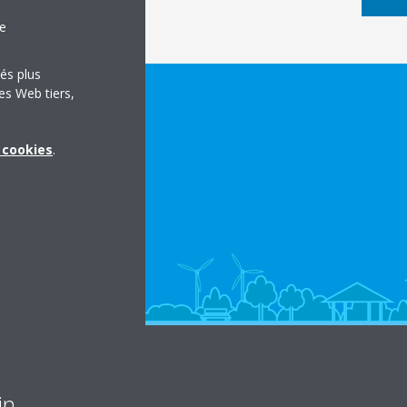
le
tés plus
es Web tiers,
x cookies
.
in