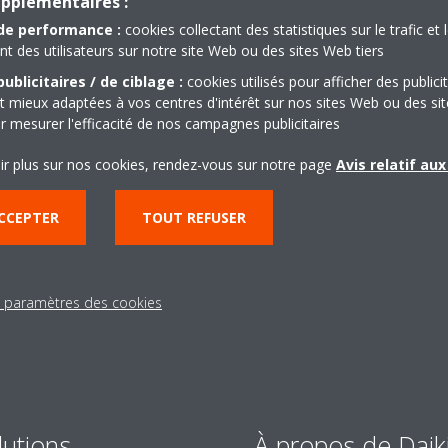
upplémentaires :
de performance :
cookies collectant des statistiques sur le trafic et 
 des utilisateurs sur notre site Web ou des sites Web tiers
ublicitaires / de ciblage :
cookies utilisés pour afficher des publici
t mieux adaptées à vos centres d'intérêt sur nos sites Web ou des sit
r mesurer l'efficacité de nos campagnes publicitaires
Besoin d'aide?
ir plus sur nos cookies, rendez-vous sur notre page
Avis relatif au
CONTACTEZ-NOUS
CCEPTER
TOUT REFUSER
s paramètres des cookies
lutions
À propos de Daik